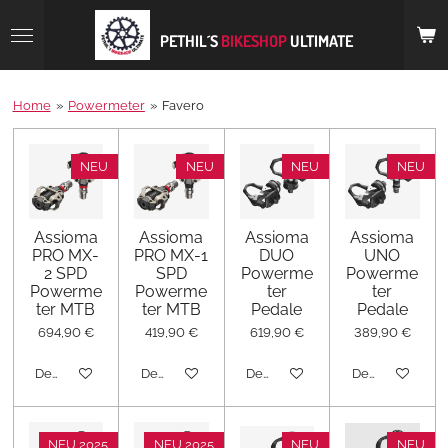
Zum
Hauptinhalt
PETHIL´S
BIKESHOP
ULTIMATE
springen
Home
»
Powermeter
»
Favero
NEU
NEU
NEU
NEU
Assioma
Assioma
Assioma
Assioma
PRO MX-
PRO MX-1
DUO
UNO
2 SPD
SPD
Powerme
Powerme
Powerme
Powerme
ter
ter
ter MTB
ter MTB
Pedale
Pedale
694,90 €
419,90 €
619,90 €
389,90 €
Details anzeigen
Details anzeigen
Details anzeigen
Details anzeige
NEU 2025
NEU 2025
NEU
NEU