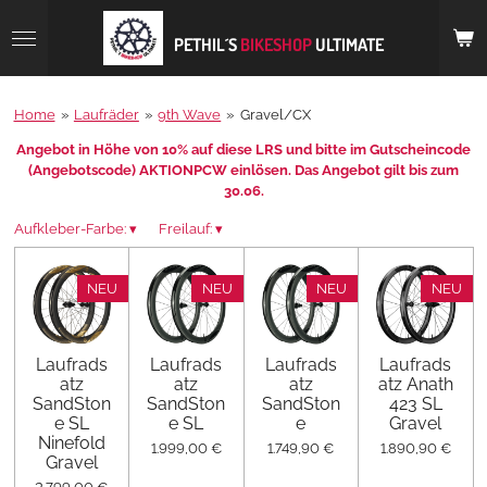
Zum
Hauptinhalt
PETHIL´S
BIKESHOP
ULTIMATE
springen
Home
»
Laufräder
»
9th Wave
»
Gravel/CX
Angebot in Höhe von 10% auf diese LRS und bitte im Gutscheincode
(Angebotscode) AKTIONPCW einlösen. Das Angebot gilt bis zum
30
.06
.
Aufkleber-Farbe:
▾
Freilauf:
▾
NEU
NEU
NEU
NEU
Laufrads
Laufrads
Laufrads
Laufrads
atz
atz
atz
atz Anath
SandSton
SandSton
SandSton
423 SL
e SL
e SL
e
Gravel
Ninefold
1.999,00 €
1.749,90 €
1.890,90 €
Gravel