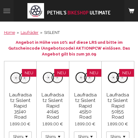
Zum
Hauptinhalt
PETHIL´S
BIKESHOP
ULTIMATE
springen
Home
»
Laufräder
»
SISLENT
Angebot in Höhe von 10% auf diese LRS und bitte im
Gutscheincode (Angebotscode) AKTIONPCW einlösen. Das
Angebot gilt bis zum 30.09
NEU
NEU
NEU
NEU
Laufradsa
Laufradsa
Laufradsa
Laufradsa
tz Sislent
tz Sislent
tz Sislent
tz Sislent
Rapid
Rapid
Rapid
Rapid
35|40
40|45
45|50
50|55
Road
Road
Road
Road
1.899,00 €
1.899,00 €
1.899,00 €
1.899,00 €