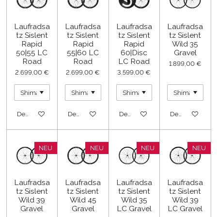
Laufradsa
Laufradsa
Laufradsa
Laufradsa
tz Sislent
tz Sislent
tz Sislent
tz Sislent
Rapid
Rapid
Rapid
Wild 35
50|55 LC
55|60 LC
60|Disc
Gravel
Road
Road
LC Road
1.899,00 €
2.699,00 €
2.699,00 €
3.599,00 €
Details anzeigen
Details anzeigen
Details anzeigen
Details anzeige
NEU
NEU
NEU
NEU
Laufradsa
Laufradsa
Laufradsa
Laufradsa
tz Sislent
tz Sislent
tz Sislent
tz Sislent
Wild 39
Wild 45
Wild 35
Wild 39
Gravel
Gravel
LC Gravel
LC Gravel