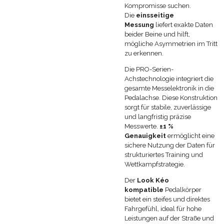
Kompromisse suchen.
Die
eins
seitige
Messung
liefert exakte Daten
beider Beine und hilft,
mögliche Asymmetrien im Tritt
zu erkennen.
Die PRO-Serien-
Achstechnologie integriert die
gesamte Messelektronik in die
Pedalachse. Diese Konstruktion
sorgt für stabile, zuverlässige
und langfristig präzise
Messwerte.
±1 %
Genauigkeit
ermöglicht eine
sichere Nutzung der Daten für
strukturiertes Training und
Wettkampfstrategie.
Der
Look Kéo
kompatible
Pedalkörper
bietet ein steifes und direktes
Fahrgefühl, ideal für hohe
Leistungen auf der Straße und