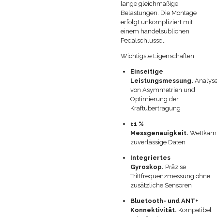
lange gleichmäßige
Belastungen. Die Montage
erfolgt unkompliziert mit
einem handelsüblichen
Pedalschlüssel.
Wichtigste Eigenschaften
Einseitige
Leistungsmessung.
Analys
von Asymmetrien und
Optimierung der
Kraftübertragung
±1 %
Messgenauigkeit.
Wettkamp
zuverlässige Daten
Integriertes
Gyroskop.
Präzise
Trittfrequenzmessung ohne
zusätzliche Sensoren
Bluetooth- und ANT+
Konnektivität.
Kompatibel