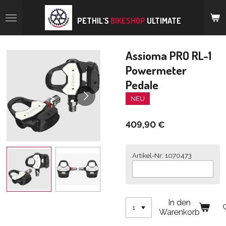
Zum
Hauptinhalt
PETHIL´S
BIKESHOP
ULTIMATE
springen
Assioma PRO RL-1
Powermeter
Pedale
NEU
409,90 €
Artikel-Nr: 1070473
In den
Warenkorb