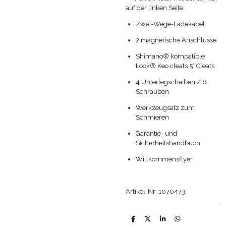
auf der linken Seite
Zwei-Wege-Ladekabel
2 magnetische Anschlüsse
Shimano® kompatible
Look® Keo cleats 5° Cleats
4 Unterlegscheiben / 6
Schrauben
Werkzeugsatz zum
Schmieren
Garantie- und
Sicherheitshandbuch
Willkommensflyer
Artikel-Nr: 1070473
T
T
T
T