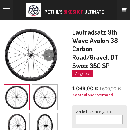
Zum
Hauptinhalt
PETHIL´S
BIKESHOP
ULTIMATE
springen
Laufradsatz 9th
Wave Avalon 38
Carbon
Road/Gravel, DT
Swiss 350 SP
Angebot
1.049,90 €
1.699,90 €
Kostenloser Versand
Artikel-Nr.: 1015200