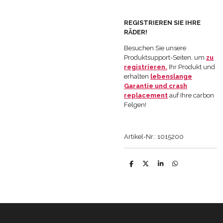
REGISTRIEREN SIE IHRE
RÄDER!
Besuchen Sie unsere
Produktsupport-Seiten, um
zu
registrieren.
Ihr Produkt und
erhalten
lebenslange
Garantie und crash
replacement
auf Ihre carbon
Felgen!
Artikel-Nr.: 1015200
T
T
T
T
e
e
e
e
i
i
i
i
l
l
l
l
e
e
e
e
n
n
n
n