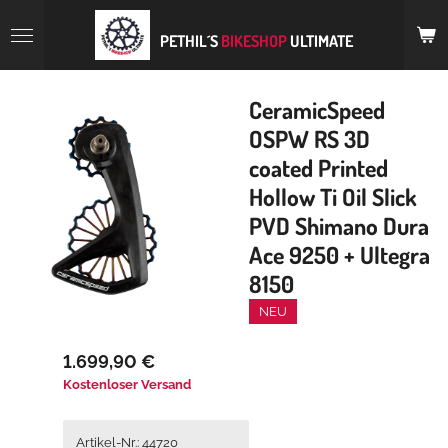
Zum
Hauptinhalt
PETHIL´S
BIKESHOP
ULTIMATE
springen
CeramicSpeed
OSPW RS 3D
coated Printed
Hollow Ti Oil Slick
PVD Shimano Dura
Ace 9250 + Ultegra
8150
NEU
1.699,90 €
Kostenloser Versand
Artikel-Nr.: 44720