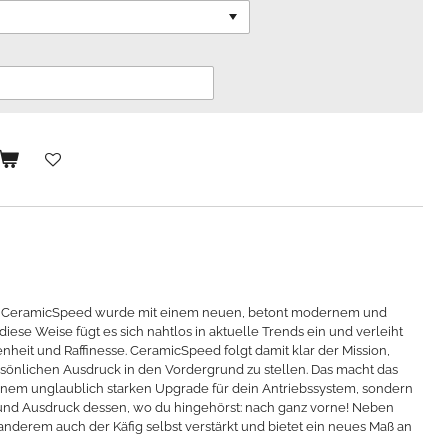
 CeramicSpeed wurde mit einem neuen, betont modernem und
iese Weise fügt es sich nahtlos in aktuelle Trends ein und verleiht
it und Raffinesse. CeramicSpeed folgt damit klar der Mission,
rsönlichen Ausdruck in den Vordergrund zu stellen. Das macht das
inem unglaublich starken Upgrade für dein Antriebssystem, sondern
t und Ausdruck dessen, wo du hingehörst: nach ganz vorne! Neben
nderem auch der Käfig selbst verstärkt und bietet ein neues Maß an