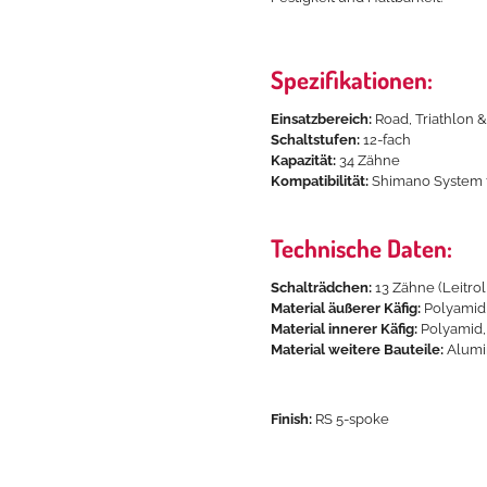
Spezifikationen:
Einsatzbereich:
Road, Triathlon &
Schaltstufen:
12-fach
Kapazität:
34 Zähne
Kompatibilität:
Shimano System 
Technische Daten:
Schalträdchen:
13 Zähne (Leitrol
Material äußerer Käfig:
Polyamid
Material innerer Käfig:
Polyamid,
Material weitere Bauteile:
Alum
Finish:
RS 5-spoke