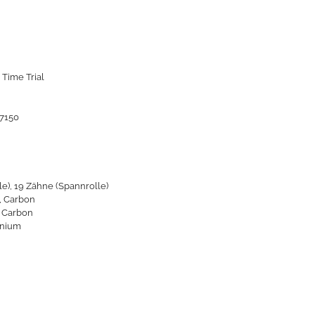
 Time Trial
7150
le), 19 Zähne (Spannrolle)
, Carbon
 Carbon
inium