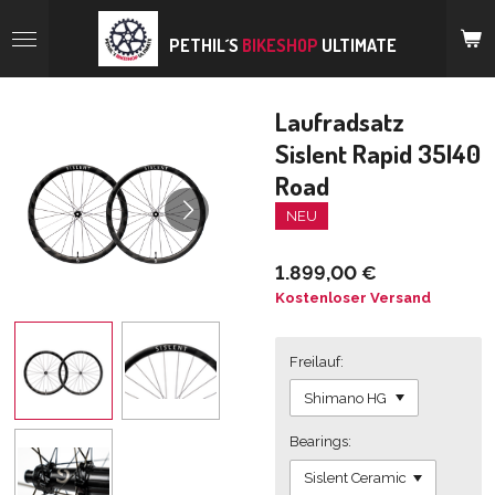
Zum
Hauptinhalt
PETHIL´S
BIKESHOP
ULTIMATE
springen
Laufradsatz
Sislent Rapid 35|40
Road
NEU
1.899,00 €
Kostenloser Versand
Freilauf:
Bearings: