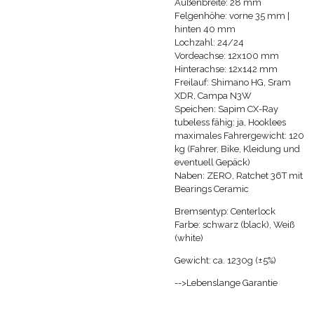
Außenbreite: 28 mm
Felgenhöhe: vorne 35 mm |
hinten 40 mm
Lochzahl: 24/24
Vordeachse: 12x100 mm
Hinterachse: 12x142 mm
Freilauf:
Shimano HG, Sram
XDR, Campa N3W
Speichen: Sapim CX-Ray
tubeless fähig: ja, Hooklees
maximales Fahrergewicht: 120
kg (Fahrer, Bike, Kleidung und
eventuell Gepäck)
Naben: ZERO, Ratchet 36T mit
Bearings Ceramic
Bremsentyp: Centerlock
Farbe: schwarz (black), Weiß
(white)
Gewicht: ca.
1230g (±5%)
-->Lebenslange Garantie