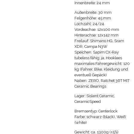
Innenbreite: 24 mm
Außenbreite: 30 mm
Felgenhöhe: 45 mm
Lochzahl: 24/24
Vordeachse: 12x100 mm
Hinterachse: 12x142 mm
Freilauf:
Shimano HG, Sram
XDR, Campa N3W
Speichen: Sapim CX-Ray
tubeless fähig: ja, Hooklees
maximales Fahrergewicht: 120
kg (Fahrer, Bike, Kleidung und
eventuell Gepäck)
Naben: ZERO, Ratchet 36T MIT
Ceramic Bearings
Lager: Sislent Ceramic,
CeramicSpeed
Bremsentyp: Centerlock
Farbe: schwarz (black), Weiß
(white)
Gewicht: ca.
1300g (±5%)