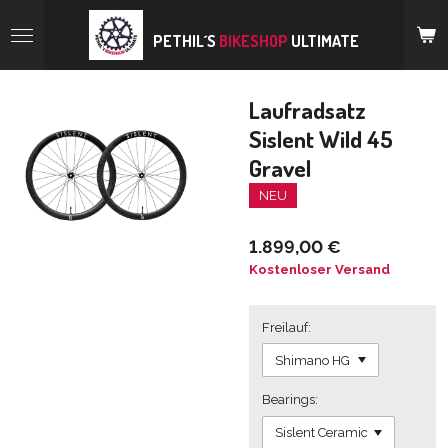
Zum
Hauptinhalt
PETHIL´S
BIKESHOP
ULTIMATE
springen
Laufradsatz
Sislent Wild 45
Gravel
NEU
1.899,00 €
Kostenloser Versand
Freilauf:
Bearings: