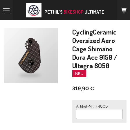
Zum
Hauptinhalt
PETHIL´S
BIKESHOP
ULTIMATE
springen
CyclingCeramic
Oversized Aero
Cage Shimano
Dura Ace 9150 /
Ultegra 8050
NEU
319,90 €
Artikel-Nr.: 44808