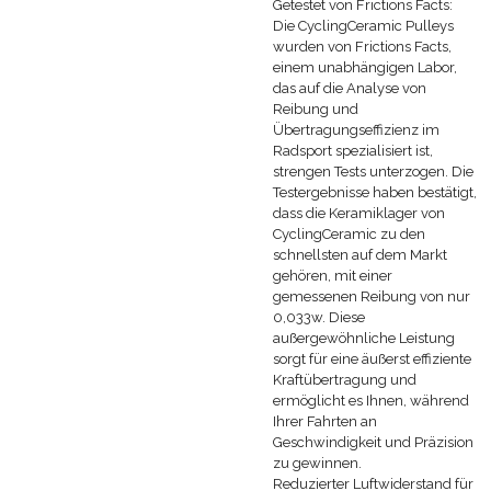
Getestet von Frictions Facts:
Die CyclingCeramic Pulleys
wurden von Frictions Facts,
einem unabhängigen Labor,
das auf die Analyse von
Reibung und
Übertragungseffizienz im
Radsport spezialisiert ist,
strengen Tests unterzogen. Die
Testergebnisse haben bestätigt,
dass die Keramiklager von
CyclingCeramic zu den
schnellsten auf dem Markt
gehören, mit einer
gemessenen Reibung von nur
0,033w. Diese
außergewöhnliche Leistung
sorgt für eine äußerst effiziente
Kraftübertragung und
ermöglicht es Ihnen, während
Ihrer Fahrten an
Geschwindigkeit und Präzision
zu gewinnen.
Reduzierter Luftwiderstand für