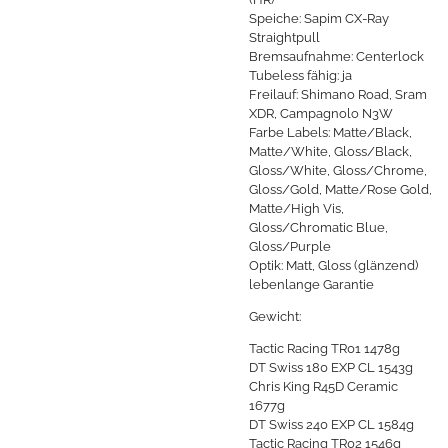
Speiche: Sapim CX-Ray
Straightpull
Bremsaufnahme: Centerlock
Tubeless fähig: ja
Freilauf: Shimano Road, Sram
XDR, Campagnolo N3W
Farbe Labels: Matte/Black,
Matte/White, Gloss/Black,
Gloss/White, Gloss/Chrome,
Gloss/Gold, Matte/Rose Gold,
Matte/High Vis,
Gloss/Chromatic Blue,
Gloss/Purple
Optik: Matt, Gloss (glänzend)
lebenlange Garantie
Gewicht:
Tactic Racing TR01 1478g
DT Swiss 180 EXP CL 1543g
Chris King R45D Ceramic
1677g
DT Swiss 240 EXP CL 1584g
Tactic Racing TR02 1546g