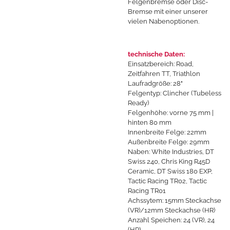
Felgenbremse oder Disc-
Bremse mit einer unserer
vielen Nabenoptionen.
technische Daten:
Einsatzbereich: Road,
Zeitfahren TT, Triathlon
Laufradgröße: 28"
Felgentyp: Clincher (
Tubeless
Ready)
Felgenhöhe: vorne 75 mm |
hinten 80 mm
Innenbreite Felge: 22mm
Außenbreite Felge: 29mm
Naben: White Industries, DT
Swiss 240, Chris King R45D
Ceramic, DT Swiss 180 EXP,
Tactic Racing TR02, Tactic
Racing TR01
Achssytem: 15mm Steckachse
(VR)/12mm Steckachse (HR)
Anzahl Speichen: 24 (VR), 24
(HR)