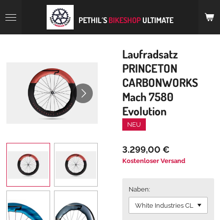
Zum
Hauptinhalt
PETHIL´S
BIKESHOP
ULTIMATE
springen
Laufradsatz
PRINCETON
CARBONWORKS
Mach 7580
Evolution
NEU
3.299,00 €
Kostenloser Versand
Naben: