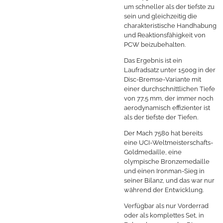
um schneller als der tiefste zu
sein und gleichzeitig die
charakteristische Handhabung
und Reaktionsfähigkeit von
PCW beizubehalten.
Das Ergebnis ist ein
Laufradsatz unter 1500g in der
Disc-Bremse-Variante mit
einer durchschnittlichen Tiefe
von 77,5 mm, der immer noch
aerodynamisch effizienter ist
als der tiefste der Tiefen.
Der Mach 7580 hat bereits
eine UCI-Weltmeisterschafts-
Goldmedaille, eine
olympische Bronzemedaille
und einen Ironman-Sieg in
seiner Bilanz, und das war nur
während der Entwicklung.
Verfügbar als nur Vorderrad
oder als komplettes Set, in