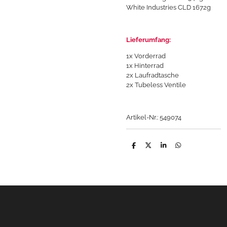
White Industries CLD 1672g
Lieferumfang:
1x Vorderrad
1x Hinterrad
2x Laufradtasche
2x Tubeless Ventile
Artikel-Nr.: 549074
T
T
T
T
e
e
e
e
i
i
i
i
l
l
l
l
e
e
e
e
n
n
n
n