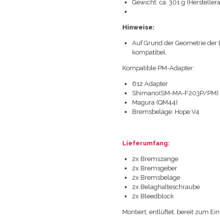
Gewicht: ca. 301 g (Herstell
Hinweise:
Auf Grund der Geometrie der 
kompatibel.
Kompatible PM-Adapter:
612 Adapter
Shimano(SM-MA-F203P/PM)
Magura (QM44)
Bremsbeläge: Hope V4
Lieferumfang:
2x Bremszange
2x Bremsgeber
2x Bremsbeläge
2x Belaghalteschraube
2x Bleedblock
Montiert, entlüftet, bereit zum Ei