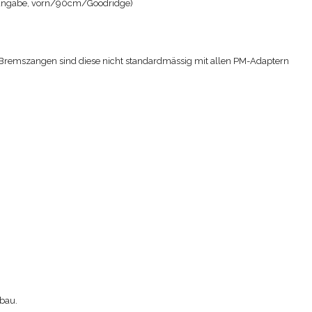
erangabe, vorn/90cm/Goodridge)
Bremszangen sind diese nicht standardmässig mit allen PM-Adaptern
nbau.