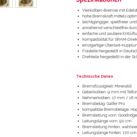
Vierkolben-Bremse mit Edels
hohe Bremskraft mittels opt
leichtgängiger, spielfreier un
annähernd verschleißfrei dur
einfache und saubere Entlüft
Kompatibilität für SRAM-Dire
einzigartige Überlast-Kupplu
Frästeile hergestellt in Deu
Drehteile hergestellt in der S
Technische Daten
Bremsflüssigkeit: Mineralöl
Geberkolben: 9 mm mit Teflo
Nehmerkolben: 17 mm / 16 m
Bremsbelag: Galfer Pro
kompatible Bremsbeläge: Ho
Bremsleitung vorn: Goodridge
Leitungslänge vorn: 90 cm
Bremsleitung hinten: wahlwe
Leitungslänge hinten: 170 cm