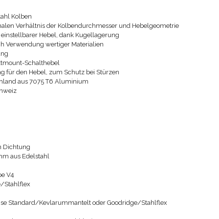
tahl Kolben
imalen Verhältnis der Kolbendurchmesser und Hebelgeometrie
d einstellbarer Hebel, dank Kugellagerung
ch Verwendung wertiger Materialien
ung
ktmount-Schalthebel
ng für den Hebel, zum Schutz bei Stürzen
tschland aus 7075 T6 Aluminium
chweiz
n Dichtung
m aus Edelstahl
pe V4
/Stahlflex
ise Standard/Kevlarummantelt oder Goodridge/Stahlflex