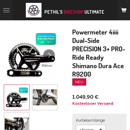
Zum
Hauptinhalt
PETHIL´S
BIKESHOP
ULTIMATE
springen
Powermeter 4iiii
Dual-Side
PRECISION 3+ PRO-
Ride Ready
Shimano Dura Ace
R9200
NEU
1.049,90 €
Kostenloser Versand
Kurbelarmlänge: