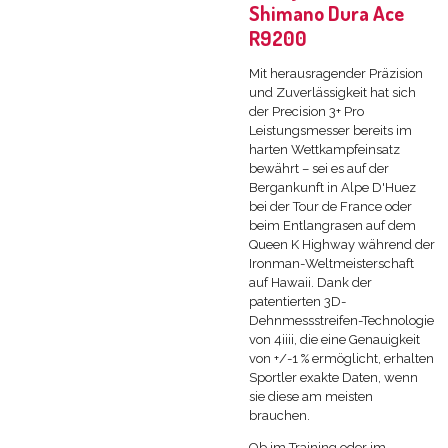
Shimano Dura Ace
R9200
Mit herausragender Präzision
und Zuverlässigkeit hat sich
der Precision 3+ Pro
Leistungsmesser bereits im
harten Wettkampfeinsatz
bewährt
–
sei es auf der
Bergankunft in Alpe D'Huez
bei der Tour de France oder
beim Entlangrasen auf dem
Queen K Highway während der
Ironman-Weltmeisterschaft
auf Hawaii. Dank der
patentierten 3D-
Dehnmessstreifen-Technologie
von 4iiii, die eine Genauigkeit
von +/-1 % ermöglicht, erhalten
Sportler exakte Daten, wenn
sie diese am meisten
brauchen.
Ob im Training oder im