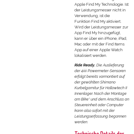
Apple Find My Technologie. Ist
der Leistungsmesser nicht in
Verwendung, ist die
Funktion
Find My
aktiviert.
Wird der Leistungsmesser zur
App
Find My
hinzugefügt,
kann er über ein iPhone, iPad,
Mac oder mit der
Find Items
App
auf einer Apple Watch
lokalisiert werden.
Ride Ready.
Die Auslieferung
der 4iiii Powermeter-Sensoren
erfolgt bereits vormontiert auf
der gewählten Shimano
Kurbelgarnitur für Hollowtech II
Innenlager. Nach der Montage
am Bike* und dem Anschluss an
Steuereinheit oder Computer
kann also sofort mit der
Leistungserfassung begonnen
werden.
Technische Details der