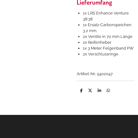
Lieferumfang
1x LRS Enhance Venture
38:38
1x Ersatz-Carbonspeichen
3,2 mm,
2x Ventile in 70 mm Länge
2x Reifenheber
1x 3 Meter Felgenband PW
2x Verschlussringe
Artikel-Nr.: 5402047
T
T
T
T
e
e
e
e
i
i
i
i
l
l
l
l
e
e
e
e
n
n
n
n