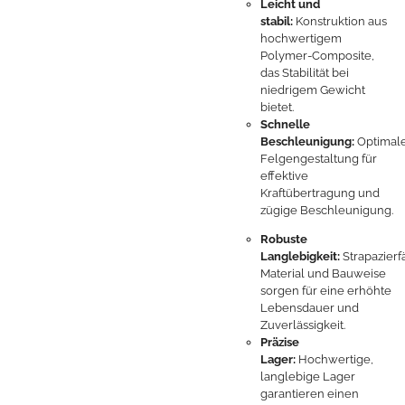
Leicht und
stabil:
Konstruktion aus
hochwertigem
Polymer-Composite,
das Stabilität bei
niedrigem Gewicht
bietet.
Schnelle
Beschleunigung:
Optimal
Felgengestaltung für
effektive
Kraftübertragung und
zügige Beschleunigung.
Robuste
Langlebigkeit:
Strapazierf
Material und Bauweise
sorgen für eine erhöhte
Lebensdauer und
Zuverlässigkeit.
Präzise
Lager:
Hochwertige,
langlebige Lager
garantieren einen