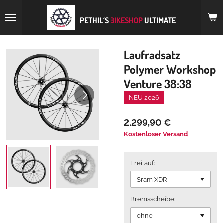
Zum
Hauptinhalt
PETHIL´S
BIKESHOP
ULTIMATE
springen
Laufradsatz
Polymer Workshop
Venture 38:38
NEU 2026
2.299,90 €
Kostenloser Versand
Freilauf:
Bremsscheibe: