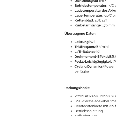
Dichtheitsgrad
: IP67
Betriebstemperatur
: -5°C 
Ladetemperatur des Akk
Lagertemperatur
: -20°C bi
Kettenblatt:
40T, 42T
Kurbelarmlänge:
170 mm,
Übertragene Daten:
Leistung
[W],
Trittfrequenz
[U/min],
L/R-Balance
[%],
Drehmoment-Effektivität
Pedal-Leichtgängigkeit
(P
Cycling Dynamics
(Power 
verfügbar
Packungsinhalt:
POWERCRANK TWiN2 bilater
USB-Geräteladekabel/magn
Gerätedatenkarte mit PIN f
Betriebsanleitung
Aufkleber-Set