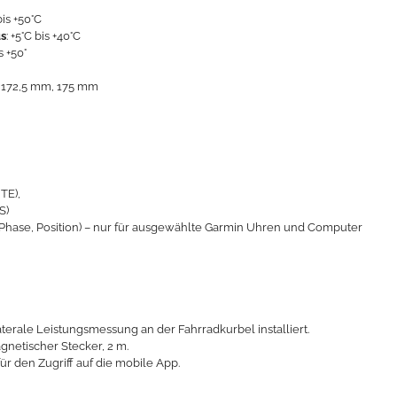
bis +50°C
us
: +5°C bis +40°C
s +50°
 172,5 mm, 175 mm
(TE),
S)
Phase, Position) – nur für ausgewählte Garmin Uhren und Computer
ale Leistungsmessung an der Fahrradkurbel installiert.
etischer Stecker, 2 m.
ür den Zugriff auf die mobile App.