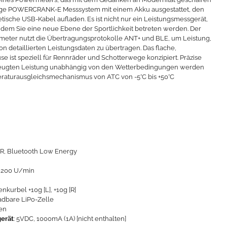
sige POWERCRANK-E Messsystem mit einem Akku ausgestattet, den
tische USB-Kabel aufladen. Es ist nicht nur ein Leistungsmessgerät,
t dem Sie eine neue Ebene der Sportlichkeit betreten werden. Der
r nutzt die Übertragungsprotokolle ANT+ und BLE, um Leistung,
on detaillierten Leistungsdaten zu übertragen. Das flache,
 ist speziell für Rennräder und Schotterwege konzipiert. Präzise
eugten Leistung unabhängig von den Wetterbedingungen werden
aturausgleichsmechanismus von ATC von -5°C bis +50°C
R, Bluetooth Low Energy
– 200 U/min
enkurbel +10g [L], +10g [R]
adbare LiPo-Zelle
den
gerät
: 5VDC, 1000mA (1A) [nicht enthalten]