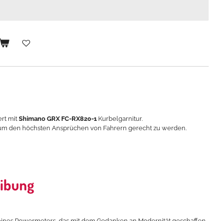
ert mit
Shimano GRX FC-RX820-1
Kurbelgarnitur.
um den höchsten Ansprüchen von Fahrern gerecht zu werden.
ibung
 eines Powermeters, das mit dem Gedanken an Modernität geschaffen