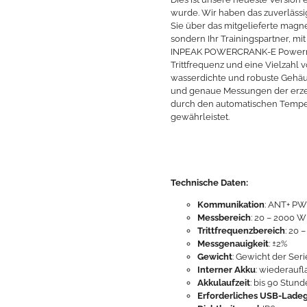
wurde. Wir haben das zuverläs
Sie über das mitgelieferte magne
sondern Ihr Trainingspartner, mi
INPEAK POWERCRANK-E Powermete
Trittfrequenz und eine Vielzahl v
wasserdichte und robuste Gehäuse
und genaue Messungen der erz
durch den automatischen Temper
gewährleistet.
Technische Daten:
Kommunikation
: ANT+ PW
Messbereich
: 20 – 2000 W
Trittfrequenzbereich
: 20 
Messgenauigkeit
: ±2%
Gewicht
: Gewicht der Seri
Interner Akku
: wiederaufl
Akkulaufzeit
: bis 90 Stun
Erforderliches USB-Lade