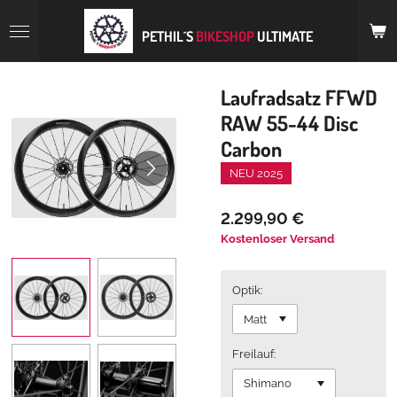
Zum
Hauptinhalt
PETHIL´S
BIKESHOP
ULTIMATE
springen
Laufradsatz FFWD
RAW 55-44 Disc
Carbon
NEU 2025
2.299,90 €
Kostenloser Versand
Optik:
Freilauf: