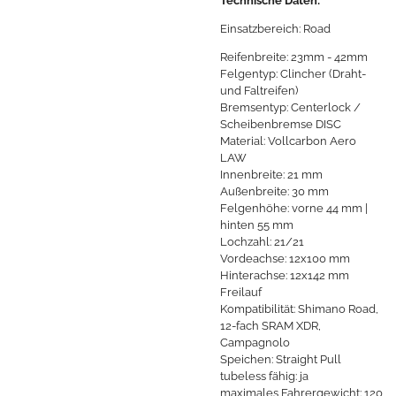
Technische Daten:
Einsatzbereich: Road
Reifenbreite: 23mm - 42mm
Felgentyp: Clincher (Draht-
und Faltreifen)
Bremsentyp: Centerlock /
Scheibenbremse DISC
Material:
Vollcarbon Aero
LAW
Innenbreite: 21 mm
Außenbreite: 30 mm
Felgenhöhe:
vorne 44 mm |
hinten 55 mm
Lochzahl: 21/21
Vordeachse: 12x100 mm
Hinterachse: 12x142 mm
Freilauf
Kompatibilität:
Shimano Road
,
12-fach SRAM XDR,
Campagnolo
Speichen:
Straight Pull
tubeless fähig: ja
maximales Fahrergewicht: 120