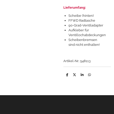
Lieferumfang:
Scheibe (hinten)
FFWD Radtasche
90-Grad-Ventiladapter
Aufkleber für
Ventillochabdeckungen
Scheibenbremsen
sind
nicht
enthalten!
Artikel-Nr.: 548113
T
T
T
T
e
e
e
e
i
i
i
i
l
l
l
l
e
e
e
e
n
n
n
n