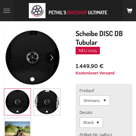
Zum
Hauptinhalt
PETHIL´S
BIKESHOP
ULTIMATE
springen
Scheibe DISC DB
Tubular
NEU 2025
1.449,90 €
Kostenloser Versand
Freilauf:
Decals:
Artikel-Nr.: 548113