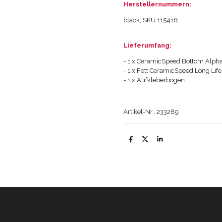
Herstellernummern:
black; SKU:
115416
Lieferumfang:
- 1 x CeramicSpeed Bottom Alph
- 1 x Fett CeramicSpeed Long Lif
- 1 x Aufkleberbogen
Artikel-Nr.. 233289
T
T
T
e
e
e
i
i
i
l
l
l
e
e
e
n
n
n