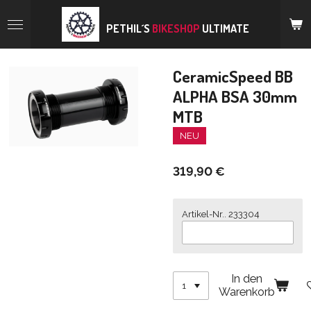
Zum
Hauptinhalt
PETHIL´S
BIKESHOP
ULTIMATE
springen
CeramicSpeed BB
ALPHA BSA 30mm
MTB
NEU
319,90 €
Artikel-Nr.. 233304
In den
Warenkorb