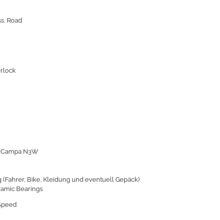
ss, Road
rlock
, Campa N3W
 (Fahrer, Bike, Kleidung und eventuell Gepäck)
ramic Bearings
cSpeed