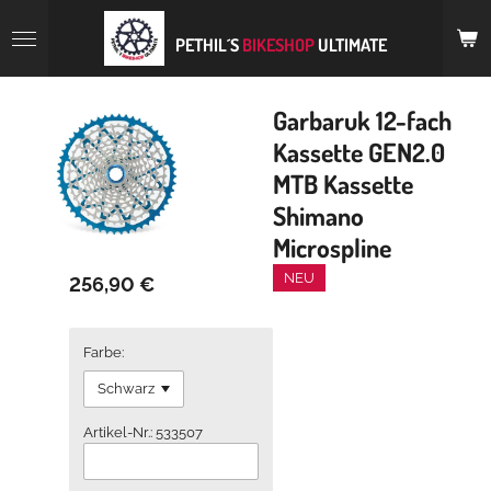
Zum
Hauptinhalt
PETHIL´S
BIKESHOP
ULTIMATE
springen
Garbaruk 12-fach
Kassette GEN2.0
MTB Kassette
Shimano
Microspline
NEU
256,90 €
Farbe:
Artikel-Nr.: 533507