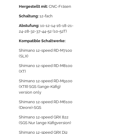
Hergestellt mit:
CNC-Fräsen
Schaltung:
12-fach
Abstufung:
10-12-14-16-18-21-
24-28-32-37-44-52 (10-52T)
Kompatible Schaltwerke:
Shimano 12-speed RD-M7100
(SLX)
Shimano 12-speed RD-M8100
(XT)
Shimano 12-speed RD-M9100
(XTR) SGS (lange-Käfig)
version only
Shimano 12-speed RD-M6100
(Deore)-SGS
Shimano 12-speed GRX 822
(SGS Nur lange Käfigversion)​
Shimano 12-speed GRX Di2