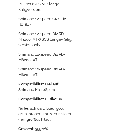
RD-827 (SGS Nur lange
Käfigversion)
Shimano 12-speed GRX Di2
RD-817
Shimano 12-speed Di2 RD-
M9200 (XTR) SGS (lange-Käfig)
version only
Shimano 12-speed Di2 RD-
M8200 (XT)
Shimano 12-speed Di2 RD-
M6200 (XT)
Kompatibilität Freilauf:
Shimano MicroSpline
Kompatibilität E-Bike:
Ja
Farbe:
schwarz, blau, gold,
grün, orange, rot, silber, violett
(nur größtes Ritzel)
Gewicht:
355±2%