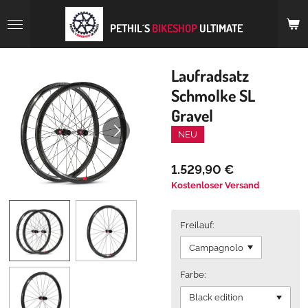
Zum
Hauptinhalt
PETHIL´S
BIKESHOP
ULTIMATE
springen
Laufradsatz
Schmolke SL
Gravel
NEU
1.529,90 €
Kostenloser Versand
Freilauf:
Farbe: