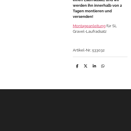
werden ihn innerhalb von 2
Tagen montieren und
versenden!
Montageanleitung
für SL
Gravel-Laufradsatz
Artikel-Nr.: 533032
T
T
T
T
e
e
e
e
i
i
i
i
l
l
l
l
e
e
e
e
n
n
n
n