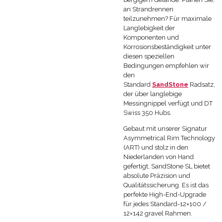
an Strandrennen
teilzunehmen? Für maximale
Langlebigkeit der
Komponenten und
Korrosionsbeständigkeit unter
diesen speziellen
Bedingungen empfehlen wir
den
Standard
SandStone
Radsatz,
der über langlebige
Messingnippel verfügt und DT
Swiss 350 Hubs.
Gebaut mit unserer Signatur
Asymmetrical Rim Technology
(ART) und stolz in den
Niederlanden von Hand
gefertigt, SandStone SL bietet
absolute Präzision und
Qualitätssicherung. Es ist das
perfekte High-End-Upgrade
für jedes Standard-12×100 /
12×142 gravel Rahmen.