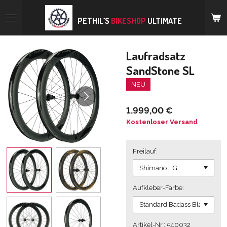
Zum
Hauptinhalt
PETHIL´S
BIKESHOP
ULTIMATE
springen
Laufradsatz
SandStone SL
NEU
1.999,00 €
Kostenloser Versand
Freilauf:
Aufkleber-Farbe:
Artikel-Nr.: 540032