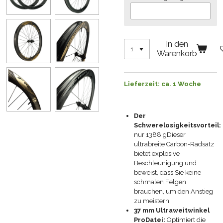
In den
Warenkorb
Lieferzeit: ca. 1 Woche
Der
Schwerelosigkeitsvorteil:
nur
1388 g
Dieser
ultrabreite Carbon-Radsatz
bietet explosive
Beschleunigung und
beweist, dass Sie keine
schmalen Felgen
brauchen, um den Anstieg
zu meistern.
37 mm Ultraweitwinkel
ProDatei:
Optimiert die