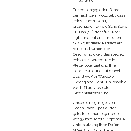
Garantie
.
Für den engagierten Fahrer,
der nach dem Motto lebt, dass
jedes Gramm zählt,
präsentieren wir die SandStone
SL. Das „SL“ steht für Super
Light und mit erstaunlichen
1388 g ist dieser Radsatz ein
reines Instrument der
Geschwindigkeit, das speziell
entwickelt wurde, um Ihr
Kletterpotenzial und Ihre
Beschleunigung auf gravel.
Das ist wo 9th WaveDie
„Strong and Light“-Philosophie
von trifft auf absolute
Gewichtseinsparung.
Unsere einzigartige, von
Beach-Race-Spezialisten
getestete Innenfelgenbreite
von 37 mm sorgt für optimale
Unterstützung Ihrer Reifen
(40–62 mm) und bietet