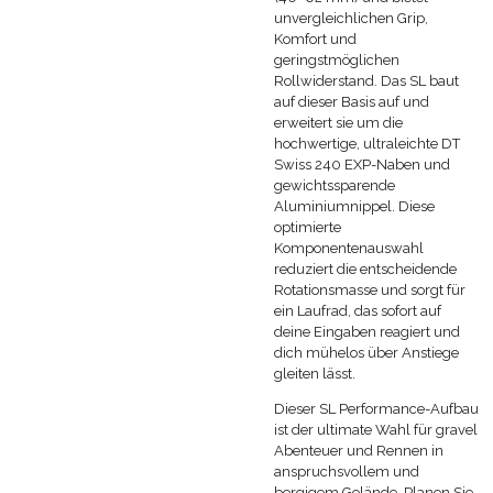
unvergleichlichen Grip,
Komfort und
geringstmöglichen
Rollwiderstand. Das SL baut
auf dieser Basis auf und
erweitert sie um die
hochwertige, ultraleichte DT
Swiss 240 EXP-Naben und
gewichtssparende
Aluminiumnippel. Diese
optimierte
Komponentenauswahl
reduziert die entscheidende
Rotationsmasse und sorgt für
ein Laufrad, das sofort auf
deine Eingaben reagiert und
dich mühelos über Anstiege
gleiten lässt.
Dieser SL Performance-Aufbau
ist der ultimate Wahl für gravel
Abenteuer und Rennen in
anspruchsvollem und
bergigem Gelände. Planen Sie,