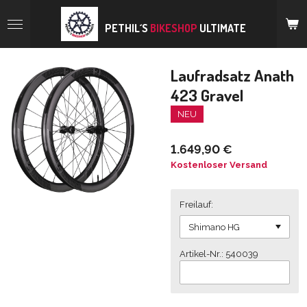
Zum
Hauptinhalt
PETHIL´S
BIKESHOP
ULTIMATE
springen
Laufradsatz Anath
423 Gravel
NEU
1.649,90 €
Kostenloser Versand
Freilauf:
Artikel-Nr.: 540039