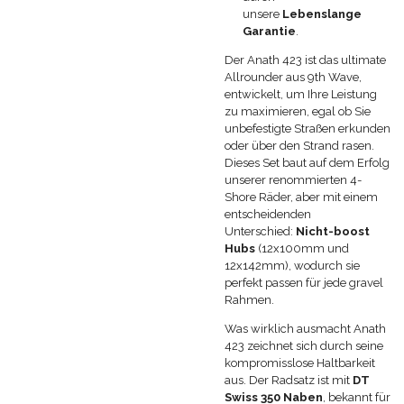
unsere
Lebenslange
Garantie
.
Der Anath 423 ist das ultimate
Allrounder aus 9th Wave,
entwickelt, um Ihre Leistung
zu maximieren, egal ob Sie
unbefestigte Straßen erkunden
oder über den Strand rasen.
Dieses Set baut auf dem Erfolg
unserer renommierten 4-
Shore Räder, aber mit einem
entscheidenden
Unterschied:
Nicht-boost
Hubs
(12x100mm und
12x142mm), wodurch sie
perfekt passen für jede gravel
Rahmen.
Was wirklich ausmacht Anath
423 zeichnet sich durch seine
kompromisslose Haltbarkeit
aus. Der Radsatz ist mit
DT
Swiss 350 Naben
, bekannt für