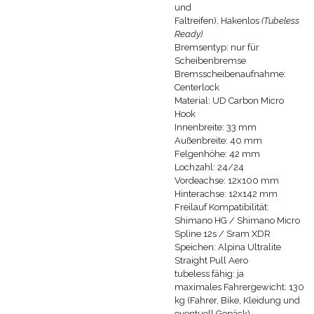
und
Faltreifen),
Hakenlos
(Tubeless
Ready)
Bremsentyp: nur für
Scheibenbremse
Bremsscheibenaufnahme:
Centerlock
Material:
UD
Carbon Micro
Hook
Innenbreite: 33 mm
Außenbreite: 40 mm
Felgenhöhe: 42 mm
Lochzahl: 24/24
Vordeachse: 12x100 mm
Hinterachse: 12x142 mm
Freilauf Kompatibilität:
Shimano HG / Shimano Micro
Spline 12s / Sram XDR
Speichen:
Alpina Ultralite
Straight Pull Aero
tubeless fähig: ja
maximales Fahrergewicht: 130
kg (Fahrer, Bike, Kleidung und
eventuell Gepäck)