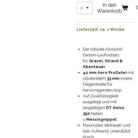
In den
Warenkorb
Lieferzeit: ca. 1 Woche
Der robuste Allround-
Carbon-Laufradsatz
für
Gravel, Strand &
Abenteuer
.
42 mm Aero ProDatei
mit
ultrabreitem
33 mm
innere
Felgenbreite für
hervorragenden Grip.
Auf Zuverlässigkeit
ausgelegt und mit
langlebigen
DT Swiss
350
Naben
u
Messingnippel
.
Maximales Vertrauen und
kein Aufwand, unterstützt
durch