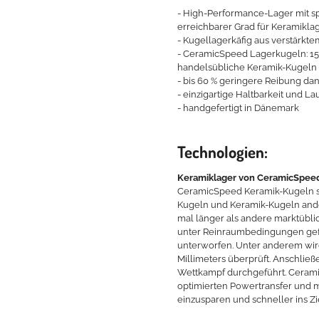
- High-Performance-Lager mit spe
erreichbarer Grad für Keramiklag
- Kugellagerkäfig aus verstärkte
- CeramicSpeed Lagerkugeln: 15 
handelsübliche Keramik-Kugeln
- bis 60 % geringere Reibung d
- einzigartige Haltbarkeit und La
- handgefertigt in Dänemark
Technologien:
Keramiklager von CeramicSpee
CeramicSpeed Keramik-Kugeln sind
Kugeln und Keramik-Kugeln ander
mal länger als andere marktübl
unter Reinraumbedingungen gefe
unterworfen. Unter anderem wird
Millimeters überprüft. Anschließ
Wettkampf durchgeführt. Cerami
optimierten Powertransfer und m
einzusparen und schneller ins Z