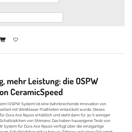
g, mehr Leistung: die OSPW
von CeramicSpeed
tem (OSPW System) ist eine bahnbrechende Innovation von
beit mit Weltklasse-Triathleten entwickelt wurde. Dieses
 für Dura Ace R9100 erhältlich und steht dann für 30 % weniger
l-Schalträdchen von Shimano. Das haben hauseigene Tests von
System für Dura Ace R9100 verfügt über die einzigartige
ium-Schalträdchen mit 13 bzw. 19 Zähnen und einen Polyamid-