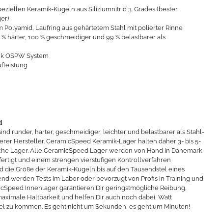
ziellen Keramik-Kugeln aus Siliziumnitrid 3. Grades (bester
er)
m Polyamid, Laufring aus gehärtetem Stahl mit polierter Rinne
% härter, 100 % geschmeidiger und 99 % belastbarer als
ank OSPW System
ufleistung
d
 runder, härter, geschmeidiger, leichter und belastbarer als Stahl-
er Hersteller. CeramicSpeed Keramik-Lager halten daher 3- bis 5-
iche Lager. Alle CeramicSpeed Lager werden von Hand in Dänemark
rtigt und einem strengen vierstufigen Kontrollverfahren
 die Größe der Keramik-Kugeln bis auf den Tausendstel eines
end werden Tests im Labor oder bevorzugt von Profis in Training und
cSpeed Innenlager garantieren Dir geringstmögliche Reibung,
aximale Haltbarkeit und helfen Dir auch noch dabei, Watt
iel zu kommen. Es geht nicht um Sekunden, es geht um Minuten!