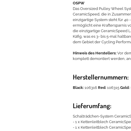
OSPW
Das Oversized Pulley Wheel Sys
CeramicSpeed, die in Zusammenar
einzigartige System steht für 4
ermöglicht eine Kraftersparnis 
die einzigartige CeramicSpeed 
Käfig, was es 3- bis 5-mal haltba
dem Gebiet der Cycling Perform
Hinweis des Herstellers:
Vor dem 
komplett demontiert werden, a
Herstellernummern:
Black:
106316
Red:
106315
Gold:
Lieferumfang:
Schalträdchen-System CeramicS
- 1 x Kettenleitblech CeramicSp
- 1 x Kettenleitblech CeramicSp