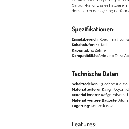
Carbon-Käfig, was es haltbarer m
dem Gebiet der Cycling Perform
Spezifikationen:
Einsatzbereich:
Road, Triathlon &
Schaltstufen:
11-fach
Kapazität:
32 Zähne
Kompatibilität:
Shimano Dura Ace
Technische Daten:
Schalträdchen:
13 Zähne (Leitrol
Material äußerer Käfig:
Polyamid
Material innerer Käfig:
Polyamid,
Material weitere Bauteile:
Alumi
Lagerung:
Keramik 607
Features: