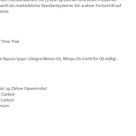
acht als marktübliche Standardsysteme. Ein wahrer Fortschritt auf
ance.
 Time Trial
 R9100/9150, Ultegra R8000-SS, R8050-SS (nicht für GS-Käfig)
le), 19 Zähne (Spannrolle)
, Carbon
 Carbon
nium