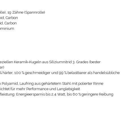
lle), 19 Zähne (Spannrolle)
id, Carbon
d, Carbon
uminium
ziellen Keramik-Kugeln aus Siliziumnitrid 3. Grades (bester
er)
 härter, 100 % geschmeidiger und 99 % belastbarer als handelsübliche
m Polyamid, Laufring aus gehärtetem Stahl mit polierter Rinne
hichtet für mehr Performance und Langlebigkeit
ufleistung: Energieersparnis bis 2,4 Watt, bis 60 % geringere Reibung