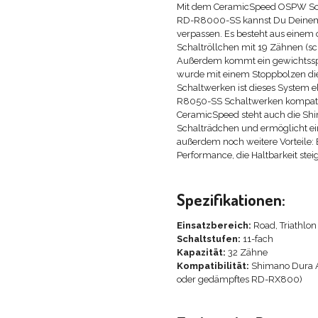
Mit dem CeramicSpeed OSPW Sch
RD-R8000-SS kannst Du Deinem A
verpassen. Es besteht aus einem
Schaltröllchen mit 19 Zähnen (sc
Außerdem kommt ein gewichtssp
wurde mit einem Stoppbolzen di
Schaltwerken ist dieses System 
R8050-SS Schaltwerken kompatib
CeramicSpeed steht auch die Shi
Schalträdchen und ermöglicht ein
außerdem noch weitere Vorteile: 
Performance, die Haltbarkeit steigt
Spezifikationen:
Einsatzbereich:
Road, Triathlon
Schaltstufen:
11-fach
Kapazität:
32 Zähne
Kompatibilität:
Shimano Dura A
oder gedämpftes RD-RX800)