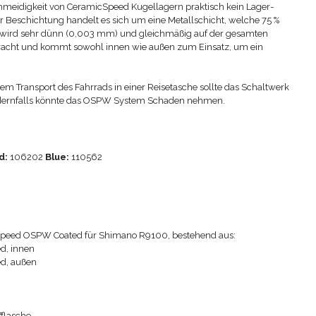
chmeidigkeit von CeramicSpeed Kugellagern praktisch kein Lager-
 der Beschichtung handelt es sich um eine Metallschicht, welche 75 %
 Sie wird sehr dünn (0,003 mm) und gleichmäßig auf der gesamten
bracht und kommt sowohl innen wie außen zum Einsatz, um ein
em Transport des Fahrrads in einer Reisetasche sollte das Schaltwerk
ndernfalls könnte das OSPW System Schaden nehmen.
d:
106202
Blue:
110562
peed OSPW Coated für Shimano R9100, bestehend aus:
ed, innen
ed, außen
fflasche