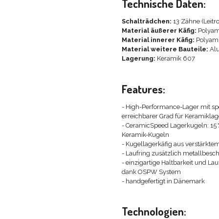
Technische Daten:
Schalträdchen:
13 Zähne (Leitro
Material äußerer Käfig:
Polyam
Material innerer Käfig:
Polyami
Material weitere Bauteile:
Al
Lagerung:
Keramik 607
Features:
- High-Performance-Lager mit spe
erreichbarer Grad für Keramiklag
- CeramicSpeed Lagerkugeln: 15 %
Keramik-Kugeln
- Kugellagerkäfig aus verstärkte
- Laufring zusätzlich metallbesc
- einzigartige Haltbarkeit und La
dank OSPW System
- handgefertigt in Dänemark
Technologien: