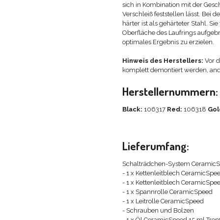
sich in Kombination mit der Ges
Verschleiß feststellen lässt. Bei
härter ist als gehärteter Stahl.
Oberfläche des Laufrings aufge
optimales Ergebnis zu erzielen.
Hinweis des Herstellers:
Vor d
komplett demontiert werden, a
Herstellernummern:
Black:
106317
Red:
106318
Gol
Lieferumfang:
Schalträdchen-System CeramicS
- 1 x Kettenleitblech CeramicSpe
- 1 x Kettenleitblech CeramicSpe
- 1 x Spannrolle CeramicSpeed
- 1 x Leitrolle CeramicSpeed
- Schrauben und Bolzen
- 1 x Öl CeramicSpeed 15 ml Trop