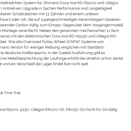
alträdchen-System für Shimano Dura Ace RD-R9100 und Ultegra
ntrieb ein Upgrade in Sachen Performance und Langlebigkeit
 oberen Schalträdchen mit 13 Zähnen und einem unteren
hwarz oder rot), die auf supergeschmeidigen Keramiklagern basieren.
arender Carbon-Käfig zum Einsatz. Gegenüber dem Vorgängermodell
e Montage vereinfacht. Neben den genannten mechanischen 11-fach
ebenso mit den elektronischen Dura Ace RD-R9150 und Ultegra RD-
el. Wie alle Oversized Pulley Wheel (OSPW) Systeme von
mano Version für weniger Reibung verglichen mit Standard-
e deutliche Kraftersparnis. In der Coated Ausführung gibt es
Eine Metallbeschichtung der Laufringe erhöht die ohnehin schon starke
 und ein Verschleiß der Lager findet fast nicht statt.
 & Time Trial
ce R9100, 9150, Ultegra R8000-SS, R8050-SS (nicht für GS-Käfig