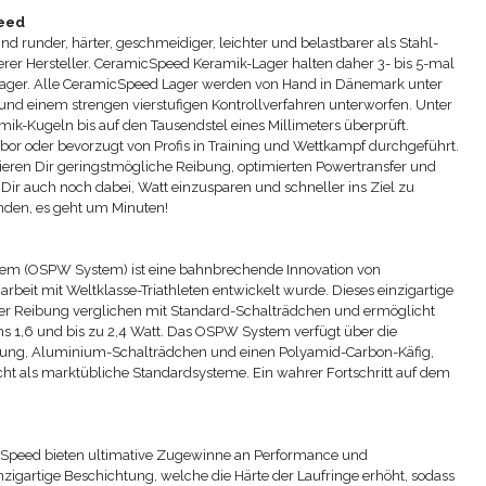
peed
 runder, härter, geschmeidiger, leichter und belastbarer als Stahl-
er Hersteller. CeramicSpeed Keramik-Lager halten daher 3- bis 5-mal
Lager. Alle CeramicSpeed Lager werden von Hand in Dänemark unter
nd einem strengen vierstufigen Kontrollverfahren unterworfen. Unter
ik-Kugeln bis auf den Tausendstel eines Millimeters überprüft.
bor oder bevorzugt von Profis in Training und Wettkampf durchgeführt.
eren Dir geringstmögliche Reibung, optimierten Powertransfer und
Dir auch noch dabei, Watt einzusparen und schneller ins Ziel zu
den, es geht um Minuten!
tem (OSPW System) ist eine bahnbrechende Innovation von
eit mit Weltklasse-Triathleten entwickelt wurde. Dieses einzigartige
ger Reibung verglichen mit Standard-Schalträdchen und ermöglicht
ns 1,6 und bis zu 2,4 Watt. Das OSPW System verfügt über die
rung, Aluminium-Schalträdchen und einen Polyamid-Carbon-Käfig,
cht als marktübliche Standardsysteme. Ein wahrer Fortschritt auf dem
cSpeed bieten ultimative Zugewinne an Performance und
inzigartige Beschichtung, welche die Härte der Laufringe erhöht, sodass