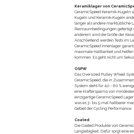
Keramiklager von CeramicS
CeramicSpeed Keramik-Kugeln sind
Kugeln und Keramik-Kugeln ander
länger als andere marktübliche 
Reinraumbedingungen gefertigt u
anderem wird die Größe der Keram
Anschließend werden Tests im La
CeramicSpeed Innenlager garanti
maximale Haltbarkeit und helfen 
kommen. Es geht nicht um Sekun
OSPW
Das Oversized Pulley Wheel Sys
CeramicSpeed, die in Zusammenarb
System steht für 40 - 60 % weni
eine Kraftersparnis von mindeste
einzigartige CeramicSpeed Lage
was es 3- bis 5-mal haltbarer ma
Gebiet der Cycling Performance.
Coated
Die Coated Produkte von Cerami
Langlebigkeit. Dafür sorgt eine e