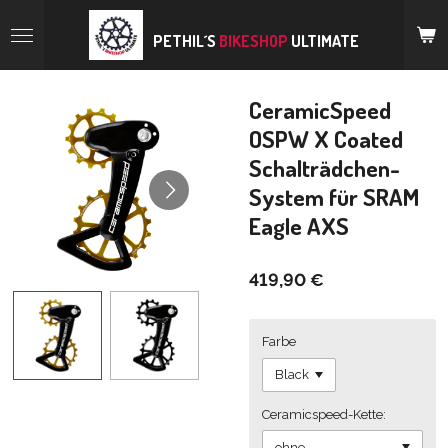
Zum
Hauptinhalt
PETHIL´S
BIKESHOP
ULTIMATE
springen
CeramicSpeed
OSPW X Coated
Schalträdchen-
System für SRAM
Eagle AXS
419,90 €
Farbe
Ceramicspeed-Kette: