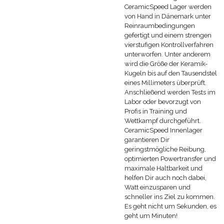
CeramicSpeed Lager werden
von Hand in Dänemark unter
Reinraumbedingungen
gefertigt und einem strengen
vierstufigen Kontrollverfahren
unterworfen. Unter anderem
wird die Größe der Keramik-
Kugeln bis auf den Tausendstel
eines Millimeters überprüft.
Anschließend werden Tests im
Labor oder bevorzugt von
Profis in Training und
Wettkampf durchgeführt.
CeramicSpeed Innenlager
garantieren Dir
geringstmögliche Reibung,
optimierten Powertransfer und
maximale Haltbarkeit und
helfen Dir auch noch dabei,
Watt einzusparen und
schneller ins Ziel zu kommen.
Es geht nicht um Sekunden, es
geht um Minuten!