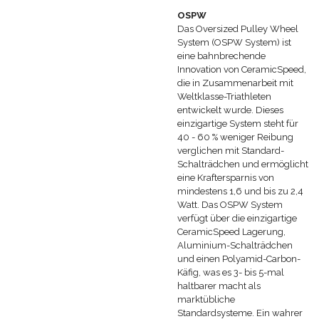
OSPW
Das Oversized Pulley Wheel
System (OSPW System) ist
eine bahnbrechende
Innovation von CeramicSpeed,
die in Zusammenarbeit mit
Weltklasse-Triathleten
entwickelt wurde. Dieses
einzigartige System steht für
40 - 60 % weniger Reibung
verglichen mit Standard-
Schalträdchen und ermöglicht
eine Kraftersparnis von
mindestens 1,6 und bis zu 2,4
Watt. Das OSPW System
verfügt über die einzigartige
CeramicSpeed Lagerung,
Aluminium-Schalträdchen
und einen Polyamid-Carbon-
Käfig, was es 3- bis 5-mal
haltbarer macht als
marktübliche
Standardsysteme. Ein wahrer