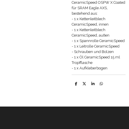
CeramicSpeed OSPW X Coated
für SRAM Eagle AXS,
bestehend aus:
- 1 x Kettenleitblech
CeramicSpeed, innen
- 1 x Kettenleitblech
CeramicSpeed, außen
- 1 x Spannrolle CeramicSpeed
- 1 x Leitrolle CeramicSpeed
- Schrauben und Bolzen
- 1 x Öl CeramicSpeed 15 ml
Tropfflasche
- 1 x Aufkleberbogen
T
T
T
T
e
e
e
e
i
i
i
i
l
l
l
l
e
e
e
e
n
n
n
n