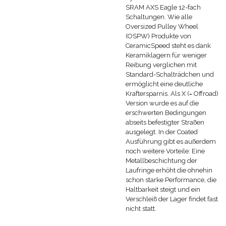
SRAM AXS Eagle 12-fach
Schaltungen. Wie alle
Oversized Pulley Wheel
(OSPW) Produkte von
CeramicSpeed steht es dank
Keramiklagern für weniger
Reibung verglichen mit
Standard-Schalträdchen und
ermöglicht eine deutliche
Kraftersparnis. Als X (= Offroad)
Version wurde es auf die
erschwerten Bedingungen
abseits befestigter Straßen
ausgelegt. In der Coated
Ausführung gibt es außerdem
noch weitere Vorteile: Eine
Metallbeschichtung der
Laufringe erhöht die ohnehin
schon starke Performance, die
Haltbarkeit steigt und ein
Verschleiß der Lager findet fast
nicht statt.