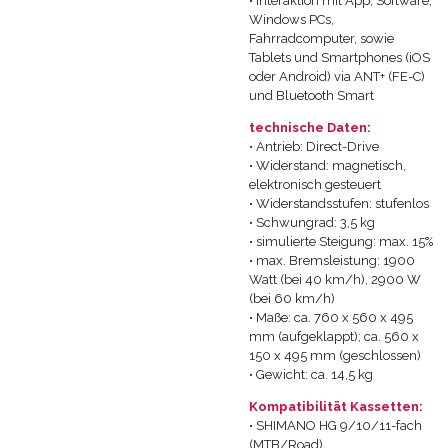
• Interaktion mit App, Software,
Windows PCs,
Fahrradcomputer, sowie
Tablets und Smartphones (iOS
oder Android) via ANT+ (FE-C)
und Bluetooth Smart
technische Daten:
• Antrieb: Direct-Drive
• Widerstand: magnetisch,
elektronisch gesteuert
• Widerstandsstufen: stufenlos
• Schwungrad: 3,5 kg
• simulierte Steigung: max. 15%
• max. Bremsleistung: 1900
Watt (bei 40 km/h), 2900 W
(bei 60 km/h)
• Maße: ca. 760 x 560 x 495
mm (aufgeklappt); ca. 560 x
150 x 495 mm (geschlossen)
• Gewicht: ca. 14,5 kg
Kompatibilität Kassetten:
• SHIMANO HG 9/10/11-fach
(MTB/Road)