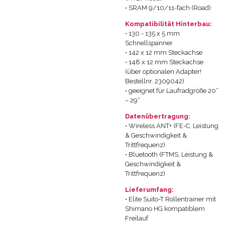
• SRAM 9/10/11-fach (Road)
Kompatibilität Hinterbau:
• 130 - 135 x 5 mm
Schnellspanner
• 142 x 12 mm Steckachse
• 148 x 12 mm Steckachse
(über optionalen Adapter!
Bestellnr. 2309042)
• geeignet für Laufradgröße 20“
– 29“
Datenübertragung:
• Wireless ANT+ (FE-C, Leistung
& Geschwindigkeit &
Trittfrequenz)
• Bluetooth (FTMS, Leistung &
Geschwindigkeit &
Trittfrequenz)
Lieferumfang:
• Elite Suito-T Rollentrainer mit
Shimano HG kompatiblem
Freilauf