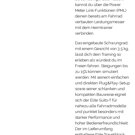
kannst du über die Power
Meter Link-Funktionen (PML)
deinen bereits am Fahrrad
verbauten Leistungsmesser
mit dem Heimtrainer
verbinden.
Das eingebaute Schwungrad,
mit einem Gewicht von 3,5 kg,
lässt dich dein Training so
erleben als würdest du im
Freien fahren. Steigungen bis
zu 15% können simuliert
werden. Mit seinem einfachen
und direkten Plug&Play-Setup
sowie seiner schlanken und
kompakten Bauweise eignet
sich der Elite Suito-T für
nahezu alle Fahrradmodelle
und punktet besonders mit
starker Performance und
hoher Bedienerfreundlichkeit.
Der im Lieferumfang
enthaltene Elite Travelblock