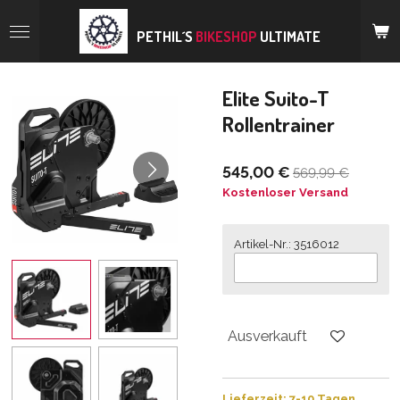
Zum
Hauptinhalt
PETHIL´S
BIKESHOP
ULTIMATE
springen
Elite Suito-T
Rollentrainer
545,00 €
569,99 €
Kostenloser Versand
Artikel-Nr.: 3516012
Ausverkauft
Lieferzeit: 7-10 Tagen