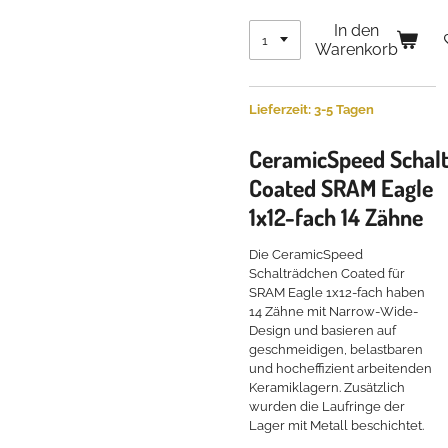
In den
Warenkorb
Lieferzeit: 3-5 Tagen
CeramicSpeed
Schal
Coated SRAM Eagle
1x12-fach 14 Zähne
Die CeramicSpeed
Schalträdchen Coated für
SRAM Eagle 1x12-fach haben
14 Zähne mit Narrow-Wide-
Design und basieren auf
geschmeidigen, belastbaren
und hocheffizient arbeitenden
Keramiklagern. Zusätzlich
wurden die Laufringe der
Lager mit Metall beschichtet.