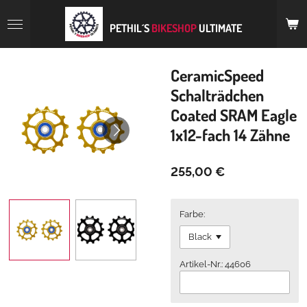
Zum
Hauptinhalt
PETHIL´S
BIKESHOP
ULTIMATE
springen
CeramicSpeed
Schalträdchen
Coated SRAM Eagle
1x12-fach 14 Zähne
255,00 €
Farbe:
Artikel-Nr.: 44606