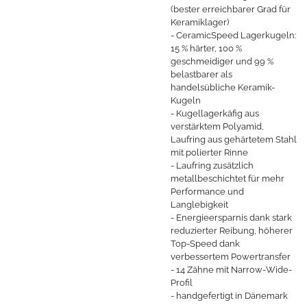
(bester erreichbarer Grad für
Keramiklager)
- CeramicSpeed Lagerkugeln:
15 % härter, 100 %
geschmeidiger und 99 %
belastbarer als
handelsübliche Keramik-
Kugeln
- Kugellagerkäfig aus
verstärktem Polyamid,
Laufring aus gehärtetem Stahl
mit polierter Rinne
- Laufring zusätzlich
metallbeschichtet für mehr
Performance und
Langlebigkeit
- Energieersparnis dank stark
reduzierter Reibung, höherer
Top-Speed dank
verbessertem Powertransfer
- 14 Zähne mit Narrow-Wide-
Profil
- handgefertigt in Dänemark