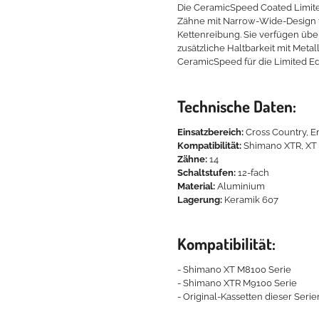
Die CeramicSpeed Coated Limite
Zähne mit Narrow-Wide-Design f
Kettenreibung. Sie verfügen übe
zusätzliche Haltbarkeit mit Meta
CeramicSpeed für die Limited Ed
Technische Daten:
Einsatzbereich:
Cross Country, E
Kompatibilität:
Shimano XTR, XT
Zähne:
14
Schaltstufen:
12-fach
Material:
Aluminium
Lagerung:
Keramik 607
Kompatibilität:
- Shimano XT M8100 Serie
- Shimano XTR M9100 Serie
- Original-Kassetten dieser Serie