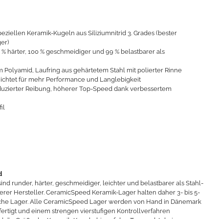
ziellen Keramik-Kugeln aus Siliziumnitrid 3. Grades (bester
er)
% härter, 100 % geschmeidiger und 99 % belastbarer als
m Polyamid, Laufring aus gehärtetem Stahl mit polierter Rinne
chichtet für mehr Performance und Langlebigkeit
eduzierter Reibung, höherer Top-Speed dank verbessertem
il
d
 runder, härter, geschmeidiger, leichter und belastbarer als Stahl-
er Hersteller. CeramicSpeed Keramik-Lager halten daher 3- bis 5-
iche Lager. Alle CeramicSpeed Lager werden von Hand in Dänemark
rtigt und einem strengen vierstufigen Kontrollverfahren