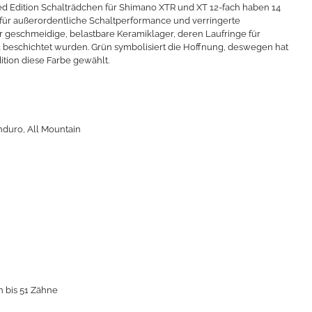
d Edition Schalträdchen für Shimano XTR und XT 12-fach haben 14
ür außerordentliche Schaltperformance und verringerte
r geschmeidige, belastbare Keramiklager, deren Laufringe für
ll beschichtet wurden. Grün symbolisiert die Hoffnung, deswegen hat
ition diese Farbe gewählt.
nduro, All Mountain
n bis 51 Zähne