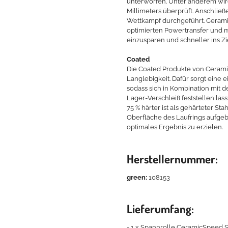
unterworfen. Unter anderem wird
Millimeters überprüft. Anschließ
Wettkampf durchgeführt. Cerami
optimierten Powertransfer und m
einzusparen und schneller ins Z
Coated
Die Coated Produkte von Ceram
Langlebigkeit. Dafür sorgt eine 
sodass sich in Kombination mit 
Lager-Verschleiß feststellen läs
75 % härter ist als gehärteter S
Oberfläche des Laufrings aufge
optimales Ergebnis zu erzielen.
Herstellernummer:
green:
108153
Lieferumfang:
- 1 x Spannrolle CeramicSpeed 