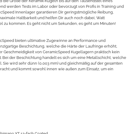
 die Größe der Keramik-Kugeln bis auf den Tausendstel eines
end werden Tests im Labor oder bevorzugt von Profis in Training und
cSpeed Innenlager garantieren Dir geringstmögliche Reibung,
aximale Haltbarkeit und helfen Dir auch noch dabei, Watt
iel zu kommen. Es geht nicht um Sekunden, es geht um Minuten!
icSpeed bieten ultimative Zugewinne an Performance und
einzigartige Beschichtung, welche die Härte der Laufringe erhöht,
der Geschmeidigkeit von CeramicSpeed Kugellagern praktisch kein
st. Bei der Beschichtung handelt es sich um eine Metallschicht, welche
tahl. Sie wird sehr dünn (0,003 mm) und gleichmäßig auf der gesamten
bracht und kommt sowohl innen wie außen zum Einsatz, um ein
Shimano XT 12-fach Coated