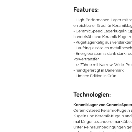
Features:
- High-Performance-Lager mit spe
erreichbarer Grad für Keramiklag
- CeramicSpeed Lagerkugeln: 15 
handelsübliche Keramik-Kugeln
- Kugellagerkäfig aus verstärkte
- Laufring zusätzlich metallbes
- Energieersparnis dank stark r
Powertransfer
- 14 Zähne mit Narrow-Wide-Prof
- handgefertigt in Dänemark
- Limited Edition in Grün
Technologien:
Keramiklager von CeramicSpee
CeramicSpeed Keramik-Kugeln sind
Kugeln und Keramik-Kugeln ander
mal länger als andere marktübl
unter Reinraumbedingungen gefe