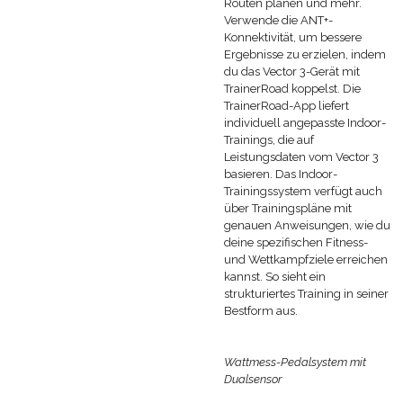
Routen planen und mehr.
Verwende die ANT+-
Konnektivität, um bessere
Ergebnisse zu erzielen, indem
du das Vector 3-Gerät mit
TrainerRoad koppelst. Die
TrainerRoad-App liefert
individuell angepasste Indoor-
Trainings, die auf
Leistungsdaten vom Vector 3
basieren. Das Indoor-
Trainingssystem verfügt auch
über Trainingspläne mit
genauen Anweisungen, wie du
deine spezifischen Fitness-
und Wettkampfziele erreichen
kannst. So sieht ein
strukturiertes Training in seiner
Bestform aus.
Wattmess-Pedalsystem mit
Dualsensor