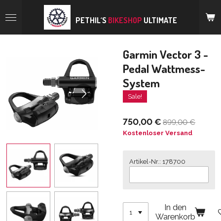
Zum
Hauptinhalt
PETHIL´S
BIKESHOP
ULTIMATE
springen
Garmin Vector 3 -
Pedal Wattmess-
System
Sale!
750,00 €
899,00 €
Kostenloser Versand
Artikel-Nr.: 178700
In den
Warenkorb