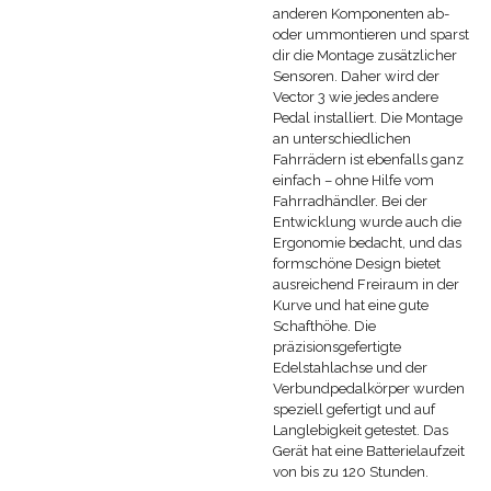
anderen Komponenten ab-
oder ummontieren und sparst
dir die Montage zusätzlicher
Sensoren. Daher wird der
Vector 3 wie jedes andere
Pedal installiert. Die Montage
an unterschiedlichen
Fahrrädern ist ebenfalls ganz
einfach – ohne Hilfe vom
Fahrradhändler. Bei der
Entwicklung wurde auch die
Ergonomie bedacht, und das
formschöne Design bietet
ausreichend Freiraum in der
Kurve und hat eine gute
Schafthöhe. Die
präzisionsgefertigte
Edelstahlachse und der
Verbundpedalkörper wurden
speziell gefertigt und auf
Langlebigkeit getestet. Das
Gerät hat eine Batterielaufzeit
von bis zu 120 Stunden.