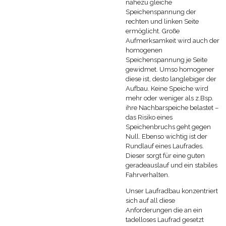
nahezu gleiche
Speichenspannung der
rechten und linken Seite
ermöglicht. Große
Aufmerksamkeit wird auch der
homogenen
Speichenspannung je Seite
gewidmet. Umso homogener
diese ist, desto langlebiger der
Aufbau. Keine Speiche wird
mehr oder weniger als z.Bsp.
ihre Nachbarspeiche belastet –
das Risiko eines
Speichenbruchs geht gegen
Null. Ebenso wichtig ist der
Rundlauf eines Laufrades.
Dieser sorgt für eine guten
geradeauslauf und ein stabiles
Fahrverhalten.
Unser Laufradbau konzentriert
sich auf all diese
Anforderungen die an ein
tadelloses Laufrad gesetzt