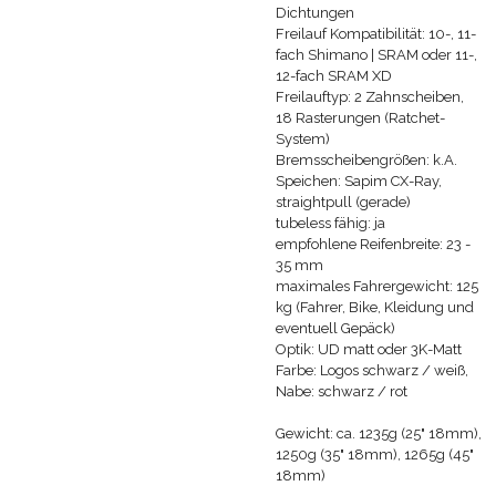
Dichtungen
Freilauf Kompatibilität: 10-, 11-
fach Shimano | SRAM oder 11-,
12-fach SRAM XD
Freilauftyp: 2 Zahnscheiben,
18 Rasterungen (Ratchet-
System)
Bremsscheibengrößen: k.A.
Speichen: Sapim CX-Ray,
straightpull (gerade)
tubeless fähig: ja
empfohlene Reifenbreite: 23 -
35 mm
maximales Fahrergewicht: 125
kg (Fahrer, Bike, Kleidung und
eventuell Gepäck)
Optik: UD matt oder 3K-Matt
Farbe: Logos schwarz / weiß,
Nabe: schwarz / rot
Gewicht: ca. 1235g (25" 18mm),
1250g (35" 18mm), 1265g (45"
18mm)