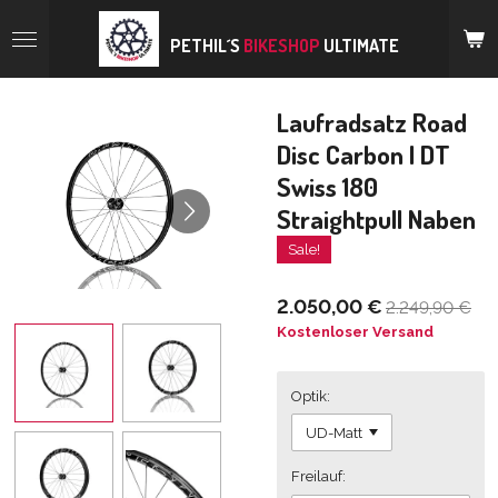
Zum
Hauptinhalt
PETHIL´S
BIKESHOP
ULTIMATE
springen
Laufradsatz Road
Disc Carbon | DT
Swiss 180
Straightpull Naben
Sale!
2.050,00 €
2.249,90 €
Kostenloser Versand
Optik:
Freilauf: