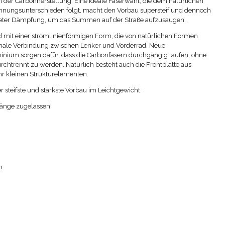
in der Carbonherstellung: Eine ideale Faserwahl, die dem natürlichen
nnungsunterschieden folgt, macht den Vorbau supersteif und dennoch
neter Dämpfung, um das Summen auf der Straße aufzusaugen.
d mit einer stromlinienförmigen Form, die von natürlichen Formen
 optimale Verbindung zwischen Lenker und Vorderrad. Neue
nium sorgen dafür, dass die Carbonfasern durchgängig laufen, ohne
chtrennt zu werden. Natürlich besteht auch die Frontplatte aus
hr kleinen Strukturelementen.
er steifste und stärkste Vorbau im Leichtgewicht.
Länge zugelassen!
n