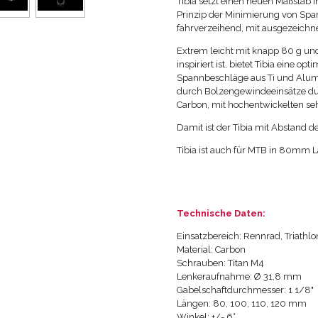
Tibia setzt einen neuen Maßstab 
Prinzip der Minimierung von Spa
fahrverzeihend, mit ausgezeich
Extrem leicht mit knapp 80 g un
inspiriert ist, bietet Tibia eine
Spannbeschläge aus Ti und Alumi
durch Bolzengewindeeinsätze dur
Carbon, mit hochentwickelten se
Damit ist der Tibia mit Abstand d
Tibia ist auch für MTB in 80mm 
Technische Daten:
Einsatzbereich: Rennrad, Triathlo
Material: Carbon
Schrauben: Titan M4
Lenkeraufnahme: Ø 31,8 mm
Gabelschaftdurchmesser: 1 1/8"
Längen: 80, 100, 110, 120 mm
Winkel: +/- 6°