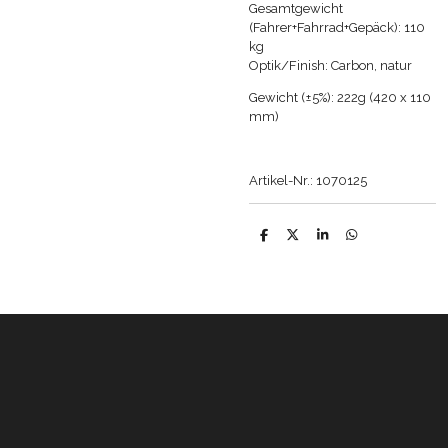
Gesamtgewicht
(Fahrer+Fahrrad+Gepäck):
110
kg
Optik/Finish: Carbon, natur
Gewicht (±5%)
: 222g (420 x 110
mm)
Artikel-Nr.: 1070125
T
T
T
T
e
e
e
e
i
i
i
i
l
l
l
l
e
e
e
e
n
n
n
n