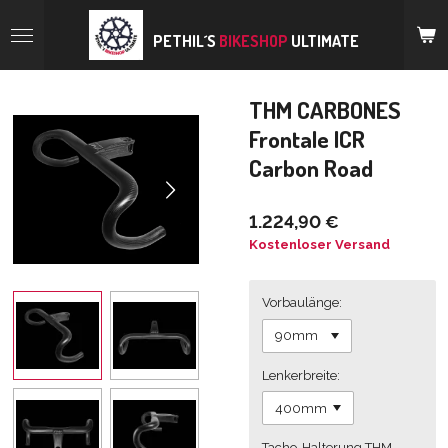
Zum
Hauptinhalt
PETHIL´S
BIKESHOP
ULTIMATE
springen
THM CARBONES
Frontale ICR
Carbon Road
1.224,90 €
Kostenloser Versand
Vorbaulänge:
Lenkerbreite:
Tacho-Halterung THM