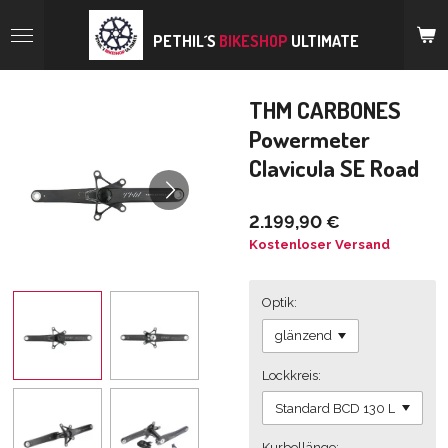
Zum
Hauptinhalt
PETHIL´S
BIKESHOP
ULTIMATE
springen
THM CARBONES
Powermeter
Clavicula SE Road
2.199,90 €
Kostenloser Versand
Optik:
Lockkreis:
Kurbellänge: