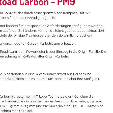
Road Carbon - PM9
m Konzept, das durch seine grenzenlose Kompatibilität mit
beln für jedes Rennrad geeignet ist.
tter können für Ihre speziellen Anforderungen konfiguriert werden.
Laufe der Zeit ändern, können sie leicht geändert oder aktualisiert
viele der einzige Trainingspartner den sie wirklich brauchen!
vier verschiedenen Carbon-Kurbelsätzen erhältlich.
Road Aluminium PowerMeter ist der Einstieg in die Origin-Familie. Die
 den schmalsten Q-Faktor aller Origin-Kurbeln.
eln bestehen aus einem Verbundwerkstoff aus Carbon und
hter als Kurbeln aus Vollaluminium, behalten aber ihre Steifigkeit.
arbon-Kurbelarme mit Trilobe-Technologie ermöglichen die
rei Längen. Sie sind in einer langen Version mit 170 mm, 172,5 mm,
n mit 165 mm, 167,5 mm und 170 mm erhältlich. Die LOOK-Arme sind
 schmalsten Q-Faktor.