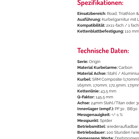
Spezifikationen:
Einsatzbereich:
Road, Triathlon &
Ausführung:
Kurbelgarnitur mit 
Kompatibilität:
2x11-fach
/ 1 fach
Kettenblattbefestigung:
110 mm 
Technische Daten:
Serie:
Origin
Material Kurbelarme:
Carbon
Material Achse:
Stahl / Alumini
Kurbel:
SRM Composite (170mm
165mm, 170mm, 172,5mm, 175m
Kettenlinie:
43,5 mm
Q-Faktor:
145,5 mm
Achse:
24mm Stahl/Titan oder 
Innenlager (empf.):
PF30 , BB30
Messgenauigkeit:
+/-1 %
Messpunkt:
Spider
Betriebsmittel:
wiederaufladbar
Betriebsdauer:
100 Stunden (wie
Gemessene Werte:
Drehmoment, 