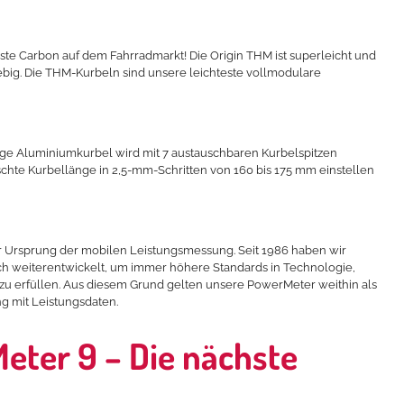
ste Carbon auf dem Fahrradmarkt! Die Origin THM ist superleicht und
lebig. Die THM-Kurbeln sind unsere leichteste vollmodulare
ige Aluminiumkurbel wird mit 7 austauschbaren Kurbelspitzen
schte Kurbellänge in 2,5-mm-Schritten von 160 bis 175 mm einstellen
 Ursprung der mobilen Leistungsmessung. Seit 1986 haben wir
ch weiterentwickelt, um immer höhere Standards in Technologie,
 zu erfüllen. Aus diesem Grund gelten unsere PowerMeter weithin als
ng mit Leistungsdaten.
ter 9 – Die nächste