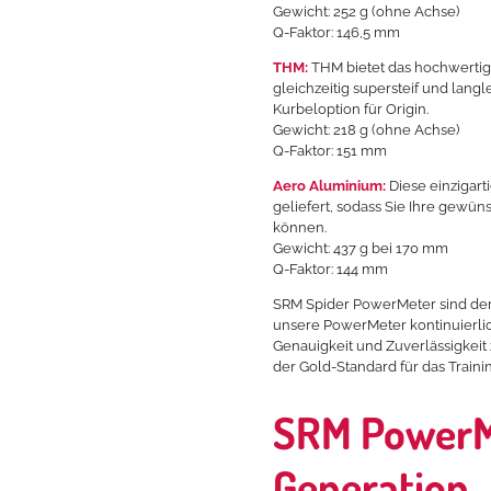
Gewicht: 252 g (ohne Achse)
Q-Faktor: 146,5 mm
THM:
THM bietet das hochwertig
gleichzeitig supersteif und lang
Kurbeloption für Origin.
Gewicht: 218 g (ohne Achse)
Q-Faktor: 151 mm
Aero Aluminium:
Diese einzigart
geliefert, sodass Sie Ihre gewün
können.
Gewicht: 437 g bei 170 mm
Q-Faktor: 144 mm
SRM Spider PowerMeter sind der
unsere PowerMeter kontinuierli
Genauigkeit und Zuverlässigkeit
der Gold-Standard für das Traini
SRM PowerMe
Generation