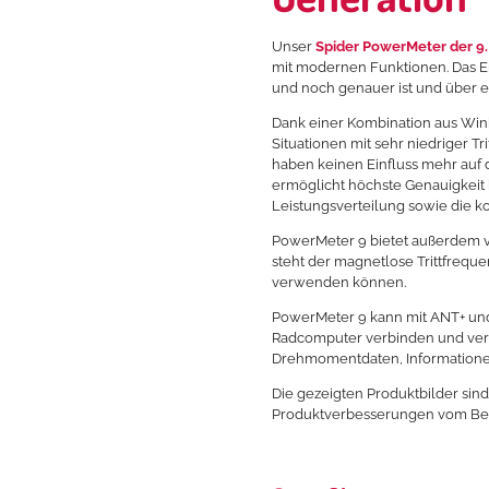
Unser
Spider PowerMeter der 9.
mit modernen Funktionen. Das Er
und noch genauer ist und über ei
Dank einer Kombination aus Wi
Situationen mit sehr niedriger T
haben keinen Einfluss mehr auf 
ermöglicht höchste Genauigkeit 
Leistungsverteilung sowie die k
PowerMeter 9 bietet außerdem vi
steht der magnetlose Trittfreq
verwenden können.
PowerMeter 9 kann mit ANT+ und 
Radcomputer verbinden und verfü
Drehmomentdaten, Informationen
Die gezeigten Produktbilder sind
Produktverbesserungen vom Beis