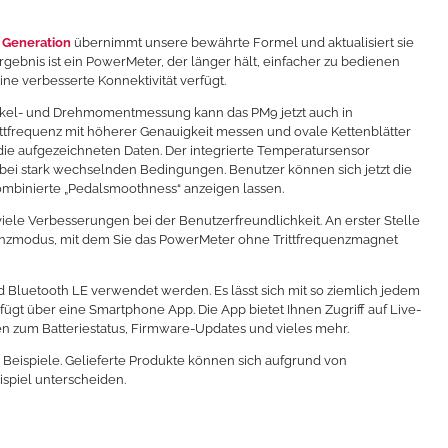
 Generation
übernimmt unsere bewährte Formel und aktualisiert sie
gebnis ist ein PowerMeter, der länger hält, einfacher zu bedienen
ne verbesserte Konnektivität verfügt.
nkel- und Drehmomentmessung kann das PM9 jetzt auch in
rittfrequenz mit höherer Genauigkeit messen und ovale Kettenblätter
die aufgezeichneten Daten. Der integrierte Temperatursensor
bei stark wechselnden Bedingungen. Benutzer können sich jetzt die
ombinierte „Pedalsmoothness“ anzeigen lassen.
ele Verbesserungen bei der Benutzerfreundlichkeit. An erster Stelle
uenzmodus, mit dem Sie das PowerMeter ohne Trittfrequenzmagnet
Bluetooth LE verwendet werden. Es lässt sich mit so ziemlich jedem
gt über eine Smartphone App. Die App bietet Ihnen Zugriff auf Live-
 zum Batteriestatus, Firmware-Updates und vieles mehr.
 Beispiele. Gelieferte Produkte können sich aufgrund von
piel unterscheiden.