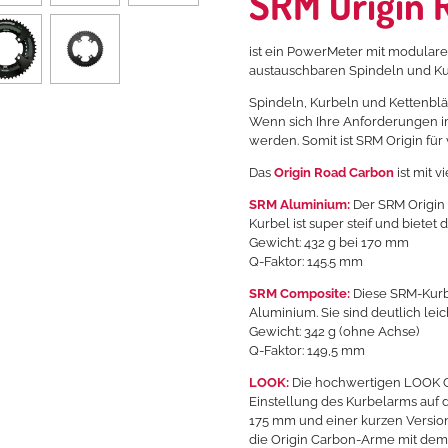
SRM Origin 
ist ein PowerMeter mit modulare
austauschbaren Spindeln und Kur
Spindeln, Kurbeln und Kettenblä
Wenn sich Ihre Anforderungen im 
werden. Somit ist SRM Origin für 
Das
Origin Road Carbon
ist mit 
SRM Aluminium:
Der SRM Origin 
Kurbel ist super steif und bietet
Gewicht: 432 g bei 170 mm
Q-Faktor: 145.5 mm
SRM Composite:
Diese SRM-Kurb
Aluminium. Sie sind deutlich leic
Gewicht: 342 g (ohne Achse)
Q-Faktor: 149,5 mm
LOOK:
Die hochwertigen LOOK C
Einstellung des Kurbelarms auf d
175 mm und einer kurzen Versio
die Origin Carbon-Arme mit dem