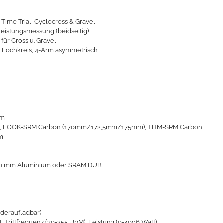
 Time Trial, Cyclocross & Gravel
Leistungsmessung (beidseitig)
 für Cross u. Gravel
Lochkreis, 4-Arm asymmetrisch
um
), LOOK-SRM Carbon (170mm/172,5mm/175mm), THM-SRM Carbon
m
30 mm Aluminium oder SRAM DUB
deraufladbar)
Trittfrequenz (30-255 UpM), Leistung (0-4096 Watt)