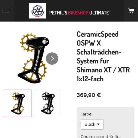
Zum
Hauptinhalt
PETHIL´S
BIKESHOP
ULTIMATE
springen
CeramicSpeed
OSPW X
Schalträdchen-
System für
Shimano XT / XTR
1x12-fach
369,90 €
Farbe:
Ceramicspeed-Kette: