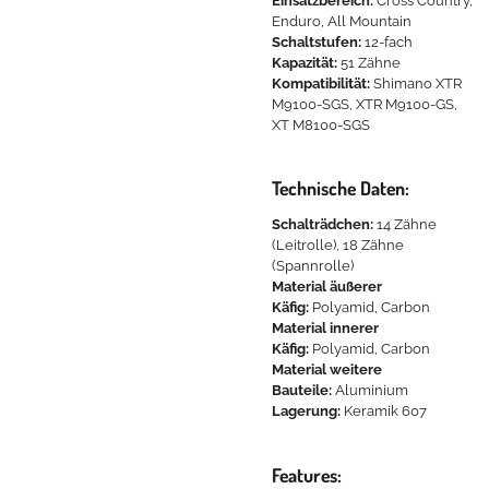
Einsatzbereich:
Cross Country,
Enduro, All Mountain
Schaltstufen:
12-fach
Kapazität:
51 Zähne
Kompatibilität:
Shimano XTR
M9100-SGS, XTR M9100-GS,
XT M8100-SGS
Technische Daten:
Schalträdchen:
14 Zähne
(Leitrolle), 18 Zähne
(Spannrolle)
Material äußerer
Käfig:
Polyamid, Carbon
Material innerer
Käfig:
Polyamid, Carbon
Material weitere
Bauteile:
Aluminium
Lagerung:
Keramik 607
Features: