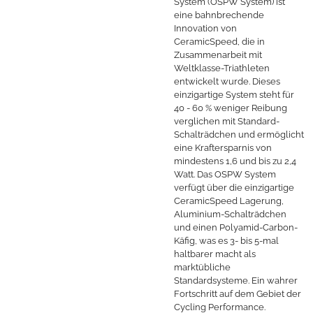
System (OSPW System) ist
eine bahnbrechende
Innovation von
CeramicSpeed, die in
Zusammenarbeit mit
Weltklasse-Triathleten
entwickelt wurde. Dieses
einzigartige System steht für
40 - 60 % weniger Reibung
verglichen mit Standard-
Schalträdchen und ermöglicht
eine Kraftersparnis von
mindestens 1,6 und bis zu 2,4
Watt. Das OSPW System
verfügt über die einzigartige
CeramicSpeed Lagerung,
Aluminium-Schalträdchen
und einen Polyamid-Carbon-
Käfig, was es 3- bis 5-mal
haltbarer macht als
marktübliche
Standardsysteme. Ein wahrer
Fortschritt auf dem Gebiet der
Cycling Performance.