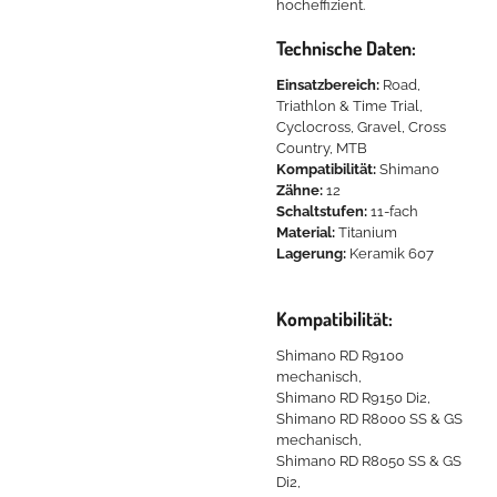
hocheffizient.
Technische Daten:
Einsatzbereich:
Road,
Triathlon & Time Trial,
Cyclocross, Gravel, Cross
Country, MTB
Kompatibilität:
Shimano
Zähne:
12
Schaltstufen:
11-fach
Material:
Titanium
Lagerung:
Keramik 607
Kompatibilität:
Shimano RD R9100
mechanisch,
Shimano RD R9150 Di2,
Shimano RD R8000 SS & GS
mechanisch,
Shimano RD R8050 SS & GS
Di2,