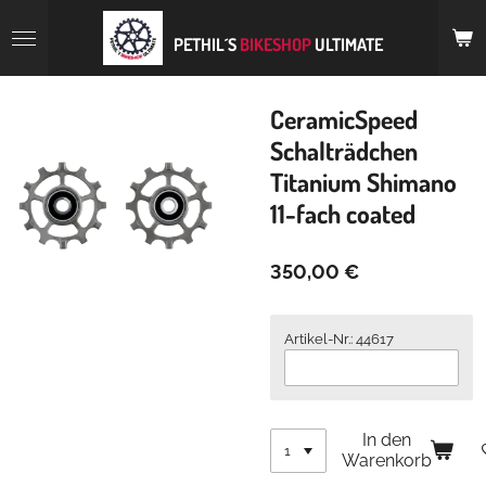
Zum
Hauptinhalt
PETHIL´S
BIKESHOP
ULTIMATE
springen
CeramicSpeed
Schalträdchen
Titanium Shimano
11-fach coated
350,00 €
Artikel-Nr.: 44617
In den
Warenkorb