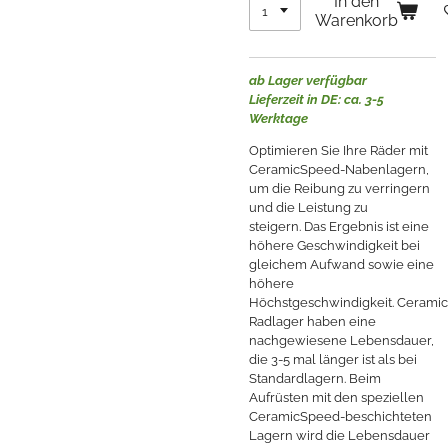
In den
Warenkorb
ab Lager verfügbar
Lieferzeit in DE: ca. 3-5
Werktage
Optimieren Sie Ihre Räder mit
CeramicSpeed-Nabenlagern,
um die Reibung zu verringern
und die Leistung zu
steigern.
Das Ergebnis ist eine
höhere Geschwindigkeit bei
gleichem Aufwand sowie eine
höhere
Höchstgeschwindigkeit.
Cerami
Radlager haben eine
nachgewiesene Lebensdauer,
die 3-5 mal länger ist als bei
Standardlagern.
Beim
Aufrüsten mit den speziellen
CeramicSpeed-beschichteten
Lagern wird die Lebensdauer