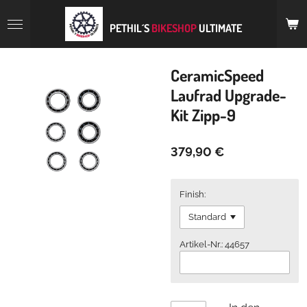
Zum
Hauptinhalt
PETHIL´S
BIKESHOP
ULTIMATE
springen
CeramicSpeed
Laufrad Upgrade-
Kit Zipp-9
379,90 €
Finish:
Artikel-Nr.: 44657