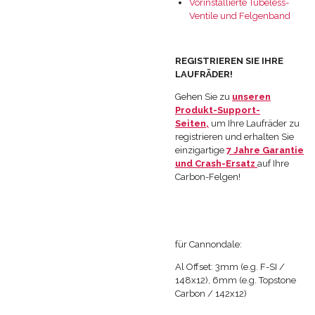
Vorinstallierte Tubeless-
Ventile und Felgenband
REGISTRIEREN SIE IHRE
LAUFRÄDER!
Gehen Sie zu
unseren
Produkt-Support-
Seiten,
um Ihre Laufräder zu
registrieren und erhalten Sie
einzigartige
7 Jahre Garantie
und Crash-Ersatz
auf Ihre
Carbon-Felgen!
für Cannondale:
Al Offset: 3mm (e.g. F-SI /
148x12), 6mm (e.g. Topstone
Carbon / 142x12)