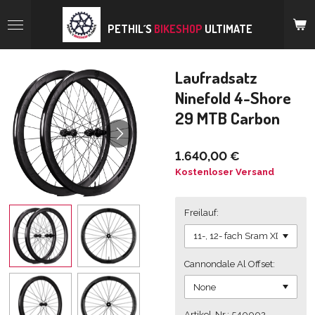
Zum
Hauptinhalt
PETHIL´S
BIKESHOP
ULTIMATE
springen
Laufradsatz
Ninefold 4-Shore
29 MTB Carbon
1.640,00 €
Kostenloser Versand
Freilauf:
Cannondale Al Offset:
Artikel-Nr.: 540002