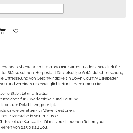
rechendes Abenteuer mit Yarrow ONE Carbon-Räder, entwickelt für
chter Stärke sehnen. Hergestellt für vielseitige Geländebeherrschung,
die Entfesselung von Geschwindigkeit in Down Country Eskapaden.
 neu und vereinen Erschwinglichkeit mit Premiumqualität.
erte Stabilität und Traktion.
enzeichen für Zuverlässigkeit und Leistung.
Liebe zum Detail handgefertigt.
dards wie bei allen 9th Wave Kreationen.
 neue Maßstäbe in seiner Klasse.
leistet die Kompatibilität mit verschiedenen Reifentypen.
Reifen von 2.25 bis 2.4 Zoll.