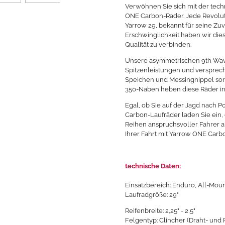
Verwöhnen Sie sich mit der tech
ONE Carbon-Räder. Jede Revoluti
Yarrow 29, bekannt für seine Zuv
Erschwinglichkeit haben wir die
Qualität zu verbinden.
Unsere asymmetrischen 9th Wave
Spitzenleistungen und versprech
Speichen und Messingnippel sorg
350-Naben heben diese Räder in e
Egal, ob Sie auf der Jagd nach 
Carbon-Laufräder laden Sie ein,
Reihen anspruchsvoller Fahrer an
Ihrer Fahrt mit Yarrow ONE Carbon
technische Daten:
Einsatzbereich: Enduro, All-Moun
Laufradgröße: 29"
Reifenbreite: 2,25" - 2,5"
Felgentyp: Clincher (Draht- und F