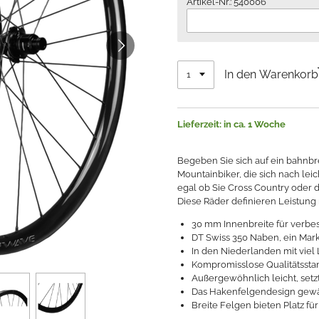
Artikel-Nr.: 540006
In den Warenkorb
Lieferzeit: in ca. 1 Woche
Begeben Sie sich auf ein bahnb
Mountainbiker, die sich nach lei
egal ob Sie Cross Country oder 
Diese Räder definieren Leistung
30 mm Innenbreite für verbess
DT Swiss 350 Naben, ein Mark
In den Niederlanden mit viel 
Kompromisslose Qualitätsstan
Außergewöhnlich leicht, setzt
Das Hakenfelgendesign gewähr
Breite Felgen bieten Platz für 