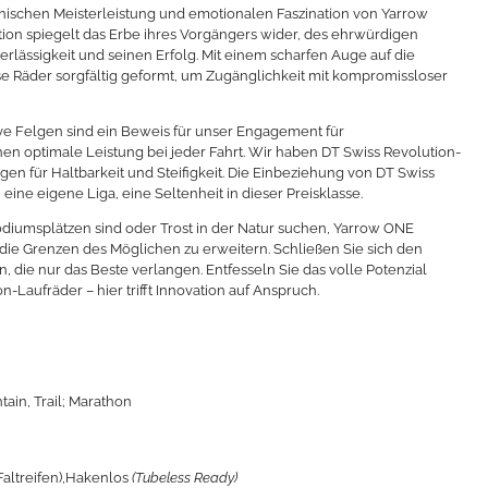
nischen Meisterleistung und emotionalen Faszination von Yarrow
on spiegelt das Erbe ihres Vorgängers wider, des ehrwürdigen
erlässigkeit und seinen Erfolg. Mit einem scharfen Auge auf die
se Räder sorgfältig geformt, um Zugänglichkeit mit kompromissloser
 Felgen sind ein Beweis für unser Engagement für
en optimale Leistung bei jeder Fahrt. Wir haben DT Swiss Revolution-
en für Haltbarkeit und Steifigkeit. Die Einbeziehung von DT Swiss
ine eigene Liga, eine Seltenheit in dieser Preisklasse.
Podiumsplätzen sind oder Trost in der Natur suchen, Yarrow ONE
 die Grenzen des Möglichen zu erweitern. Schließen Sie sich den
, die nur das Beste verlangen. Entfesseln Sie das volle Potenzial
-Laufräder – hier trifft Innovation auf Anspruch.
tain, Trail; Marathon
altreifen),
Hakenlos
(Tubeless Ready)