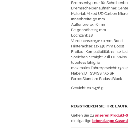
Bremsentyp: nur für Scheibenb
Bremsscheibenaufnahme: Cente
Material: Mixed
UD
Carbon Micr
Innenbreite: 30 mm
Außenbreite: 36 mm
Felgenhöhe: 25 mm
Lochzahl: 28
Vordeachse: 15x110 mm Boost
Hinterachse: 12x148 mm Boost
Freilauf Kompatibilität: 11-, 12-
Speichen:
Straight Pull DT Swiss
tubeless fähig: ja
maximales Fahrergewicht: 130 kg
Naben: DT SWISS 350 SP
Farbe: Standard Badass Black
Gewicht: ca. 1476 g
REGISTRIEREN SIE IHRE LAUF
Gehen Sie zu
unseren Produkt-S
einzigartige
lebenslange Garant