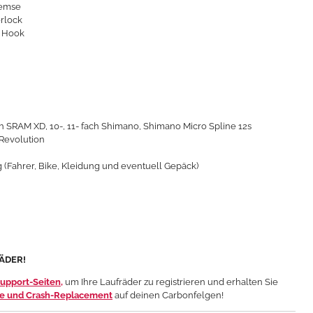
remse
rlock
o Hook
fach SRAM XD, 10-, 11- fach Shimano,
Shimano Micro Spline 12s
 Revolution
 (Fahrer, Bike, Kleidung und eventuell Gepäck)
RÄDER!
upport-Seiten,
um Ihre Laufräder zu registrieren und erhalten Sie
ie und Crash-Replacement
auf deinen Carbonfelgen!