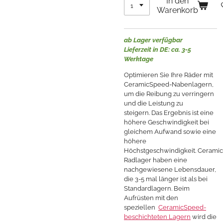
In den
Warenkorb
ab Lager verfügbar
Lieferzeit in DE: ca. 3-5
Werktage
Optimieren Sie Ihre Räder mit
CeramicSpeed-Nabenlagern,
um die Reibung zu verringern
und die Leistung zu
steigern.
Das Ergebnis ist eine
höhere Geschwindigkeit bei
gleichem Aufwand sowie eine
höhere
Höchstgeschwindigkeit.
Cerami
Radlager haben eine
nachgewiesene Lebensdauer,
die 3-5 mal länger ist als bei
Standardlagern.
Beim
Aufrüsten mit den
speziellen
CeramicSpeed-
beschichteten Lagern
wird die