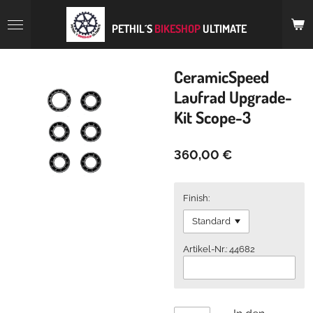
Zum
Hauptinhalt
PETHIL´S
BIKESHOP
ULTIMATE
springen
CeramicSpeed
Laufrad Upgrade-
Kit Scope-3
360,00 €
Finish:
Artikel-Nr.: 44682