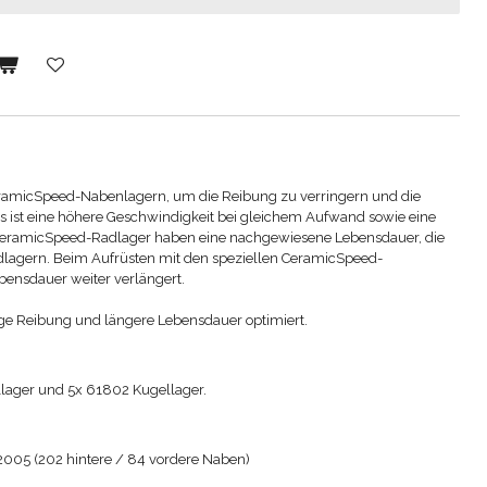
eramicSpeed-Nabenlagern, um die Reibung zu verringern und die
s ist eine höhere Geschwindigkeit bei gleichem Aufwand sowie eine
eramicSpeed-Radlager haben eine nachgewiesene Lebensdauer, die
dlagern.
Beim Aufrüsten mit den speziellen CeramicSpeed-
bensdauer weiter verlängert.
ge Reibung und längere Lebensdauer optimiert.
llager und 5x 61802 Kugellager.
2005 (202 hintere / 84 vordere Naben)