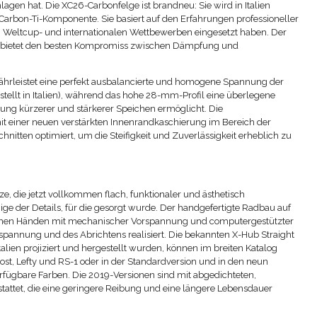
gen hat. Die XC26-Carbonfelge ist brandneu: Sie wird in Italien
e Carbon-Ti-Komponente. Sie basiert auf den Erfahrungen professioneller
ten Weltcup- und internationalen Wettbewerben eingesetzt haben. Der
nd bietet den besten Kompromiss zwischen Dämpfung und
hrleistet eine perfekt ausbalancierte und homogene Spannung der
stellt in Italien), während das hohe 28-mm-Profil eine überlegene
ndung kürzerer und stärkerer Speichen ermöglicht. Die
it einer neuen verstärkten Innenrandkaschierung im Bereich der
nitten optimiert, um die Steifigkeit und Zuverlässigkeit erheblich zu
ze, die jetzt vollkommen flach, funktionaler und ästhetisch
ige der Details, für die gesorgt wurde. Der handgefertigte Radbau auf
nen Händen mit mechanischer Vorspannung und computergestützter
spannung und des Abrichtens realisiert. Die bekannten X-Hub Straight
alien projiziert und hergestellt wurden, können im breiten Katalog
ost, Lefty und RS-1 oder in der Standardversion und in den neun
fügbare Farben. Die 2019-Versionen sind mit abgedichteten,
attet, die eine geringere Reibung und eine längere Lebensdauer