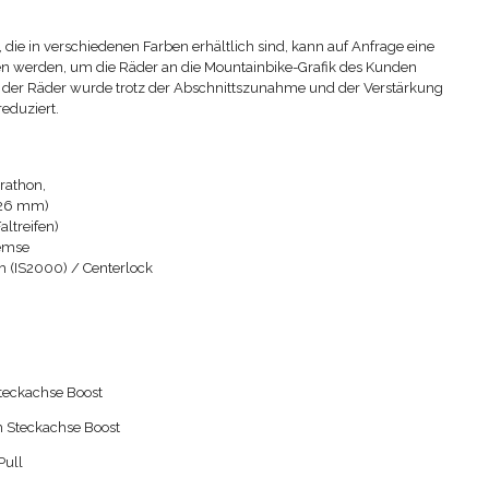
, die in verschiedenen Farben erhältlich sind, kann auf Anfrage eine
werden, um die Räder an die Mountainbike-Grafik des Kunden
der Räder wurde trotz der Abschnittszunahme und der Verstärkung
eduziert.
rathon,
x 26 mm)
altreifen)
remse
 (IS2000) / Centerlock
teckachse Boost
 Steckachse Boost
Pull