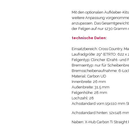
Mit den optionalen Aufkleber-Kits
weitere Anpassung vorgenommen 
anzupassen. Das Gesamtgewicht 
der Felgen auf nur 1230 Gramm r
technische Daten:
Einsatzbereich: Cross Country, Ma
Laufradgröße: 29" (ETRTO: 622 
Felgentyp: Clincher (Draht- und F
Bremsentyp: nur für Scheibenb
Bremsscheibenaufnahme: 6-Loch
Material: Carbon UD
Innenbreite: 26 mm
Außenbreite: 31,5 mm
Felgenhöhe: 28 mm
Lochzahl: 28
Achsstandard vorn:15x110 mm S
Achsstandard hinten: 12x148 mm
Naben: X-Hub Carbon Ti Straight 