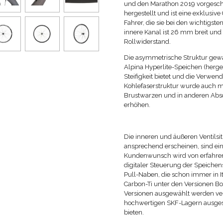
und den Marathon 2019 vorgeschla
hergestellt und ist eine exklusiv
Fahrer, die sie bei den wichtigs
innere Kanal ist 26 mm breit u
Rollwiderstand.
Die asymmetrische Struktur gewä
Alpina Hyperlite-Speichen (herge
Steifigkeit bietet und die Verwe
Kohlefaserstruktur wurde auch m
Brustwarzen und in anderen Absch
erhöhen.
Die inneren und äußeren Ventilsit
ansprechend erscheinen, sind ein
Kundenwunsch wird von erfahre
digitaler Steuerung der Speichen
Pull-Naben, die schon immer in It
Carbon-Ti unter den Versionen Bo
Versionen ausgewählt werden ver
hochwertigen SKF-Lagern ausgest
bieten.