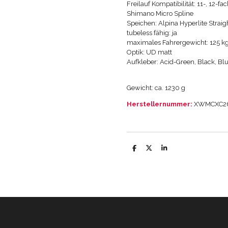
Freilauf Kompatibilität: 11-, 12-
Shimano Micro Spline
Speichen: Alpina Hyperlite Straig
tubeless fähig: ja
maximales Fahrergewicht: 125 kg
Optik: UD matt
Aufkleber: Acid-Green, Black, Blu
Gewicht: ca. 1230 g
Herstellernummer:
XWMCXC2
T
T
T
e
e
e
i
i
i
l
l
l
e
e
e
n
n
n