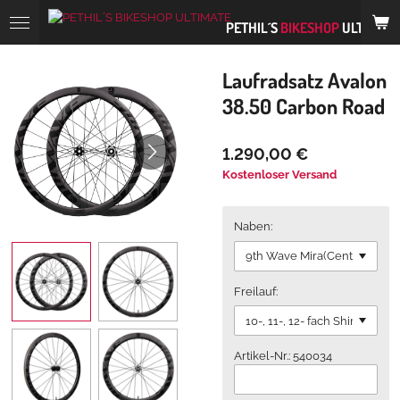
Zum
PETHIL´S
BIKESHOP
ULTIMATE
Hauptinhalt
springen
Laufradsatz Avalon
38.50 Carbon Road
1.290,00 €
Kostenloser Versand
Naben:
Freilauf:
Artikel-Nr.: 540034