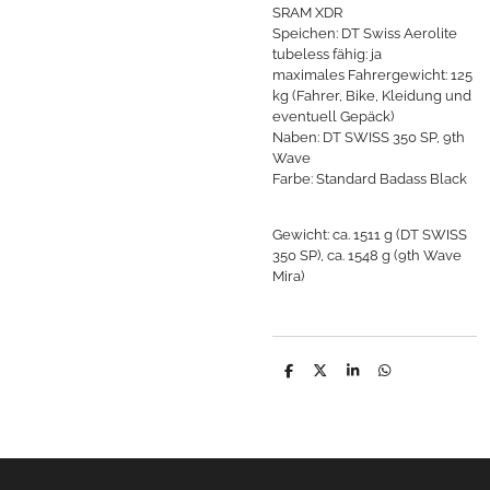
SRAM XDR
Speichen: DT Swiss Aerolite
tubeless fähig: ja
maximales Fahrergewicht: 125
kg (Fahrer, Bike, Kleidung und
eventuell Gepäck)
Naben:
DT SWISS 350 SP,
9th
Wave
Farbe: Standard Badass Black
Gewicht: ca. 1511 g (DT SWISS
350 SP), ca. 1548 g (9th Wave
Mira)
T
T
T
T
e
e
e
e
i
i
i
i
l
l
l
l
e
e
e
e
n
n
n
n