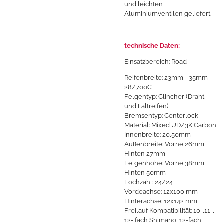
und leichten
Aluminiumventilen geliefert.
technische Daten:
Einsatzbereich: Road
Reifenbreite: 23mm - 35mm |
28/700C
Felgentyp: Clincher (Draht-
und Faltreifen)
Bremsentyp: Centerlock
Material: Mixed UD/3K Carbon
Innenbreite: 20,50mm
Außenbreite: Vorne 26mm
Hinten 27mm
Felgenhöhe: Vorne 38mm
Hinten 50mm
Lochzahl: 24/24
Vordeachse: 12x100 mm
Hinterachse: 12x142 mm
Freilauf Kompatibilität:
10-,11-,
12- fach Shimano
, 12-fach