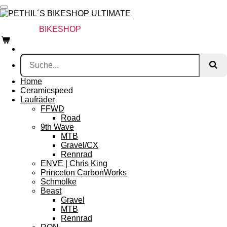
Zum
Hauptinhalt
springen
PETHIL´S
BIKESHOP
ULTIMATE
Home
Ceramicspeed
Laufräder
FFWD
Road
9th Wave
MTB
Gravel/CX
Rennrad
ENVE | Chris King
Princeton CarbonWorks
Schmolke
Beast
Gravel
MTB
Rennrad