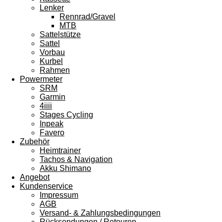
Lenker
Rennrad/Gravel
MTB
Sattelstütze
Sattel
Vorbau
Kurbel
Rahmen
Powermeter
SRM
Garmin
4iiii
Stages Cycling
Inpeak
Favero
Zubehör
Heimtrainer
Tachos & Navigation
Akku Shimano
Angebot
Kundenservice
Impressum
AGB
Versand- & Zahlungsbedingungen
Rücksendungen / Retouren