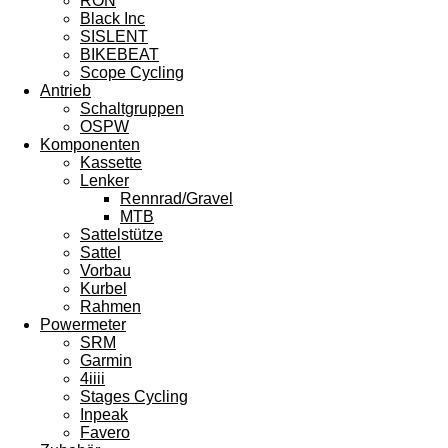
RON
Black Inc
SISLENT
BIKEBEAT
Scope Cycling
Antrieb
Schaltgruppen
OSPW
Komponenten
Kassette
Lenker
Rennrad/Gravel
MTB
Sattelstütze
Sattel
Vorbau
Kurbel
Rahmen
Powermeter
SRM
Garmin
4iiii
Stages Cycling
Inpeak
Favero