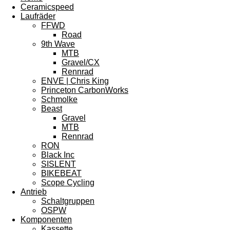
Ceramicspeed
Laufräder
FFWD
Road
9th Wave
MTB
Gravel/CX
Rennrad
ENVE | Chris King
Princeton CarbonWorks
Schmolke
Beast
Gravel
MTB
Rennrad
RON
Black Inc
SISLENT
BIKEBEAT
Scope Cycling
Antrieb
Schaltgruppen
OSPW
Komponenten
Kassette