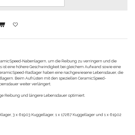
eramicSpeed-Nabenlagern, um die Reibung zu verringern und die
s ist eine höhere Geschwindigkeit bei gleichem Aufwand sowie eine
eramicSpeed-Radlager haben eine nachgewiesene Lebensdauer, die
dlagern.
Beim Aufrüsten mit den speziellen CeramicSpeed-
bensdauer weiter verlängert.
ge Reibung und längere Lebensdauer optimiert.
ellager, 3 x 61903 Kuggellager, 1 x 17287 Kuggellager und 1 x 61902