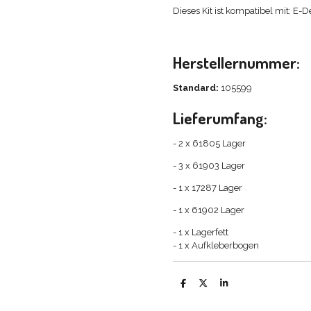
Dieses Kit ist kompatibel mit: E
Herstellernummer:
Standard:
105599
Lieferumfang:
- 2 x 61805 Lager
- 3 x 61903 Lager
- 1 x 17287 Lager
- 1 x 61902 Lager
- 1 x Lagerfett
- 1 x Aufkleberbogen
T
T
T
e
e
e
i
i
i