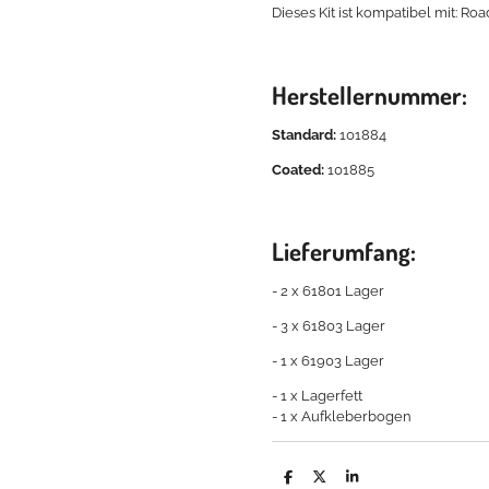
Dieses Kit ist kompatibel mit: R
Herstellernummer:
Standard:
101884
Coated:
101885
Lieferumfang:
- 2 x 61801 Lager
- 3 x 61803 Lager
- 1 x 61903 Lager
- 1 x Lagerfett
- 1 x Aufkleberbogen
T
T
T