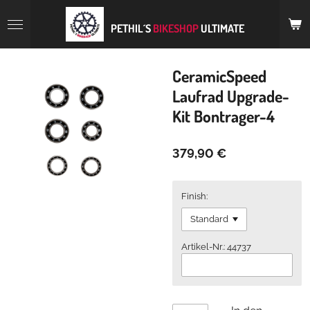
Zum
Hauptinhalt
PETHIL´S
BIKESHOP
ULTIMATE
springen
CeramicSpeed
Laufrad Upgrade-
Kit Bontrager-4
379,90 €
Finish:
Artikel-Nr.: 44737