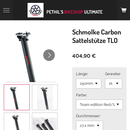
Zum
Hauptinhalt
PETHIL´S
BIKESHOP
ULTIMATE
springen
Schmolke Carbon
Sattelstütze TLO
404,90 €
Länge:
Gewebe:
Farbe:
Durchmesser: