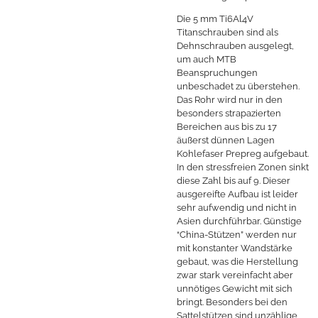
Die 5 mm Ti6Al4V
Titanschrauben sind als
Dehnschrauben ausgelegt,
um auch MTB
Beanspruchungen
unbeschadet zu überstehen.
Das Rohr wird nur in den
besonders strapazierten
Bereichen aus bis zu 17
äußerst dünnen Lagen
Kohlefaser Prepreg aufgebaut.
In den stressfreien Zonen sinkt
diese Zahl bis auf 9. Dieser
ausgereifte Aufbau ist leider
sehr aufwendig und nicht in
Asien durchführbar. Günstige
“China-Stützen” werden nur
mit konstanter Wandstärke
gebaut, was die Herstellung
zwar stark vereinfacht aber
unnötiges Gewicht mit sich
bringt. Besonders bei den
Sattelstützen sind unzählige